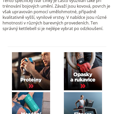
Tento specifický tvar činky je často využíván také při
k
trénování bojových umění. Závaží jsou kovová, povrch je
y
však upravován pomocí umělohmotné, případně
v
kvalitativně vyšší, vynilové vrstvy. V nabídce jsou různé
ý
hmotnosti v různých barevných provedeních. Ten
p
správný kettlebell si je nejlépe vybrat po odzkoušení.
i
s
u