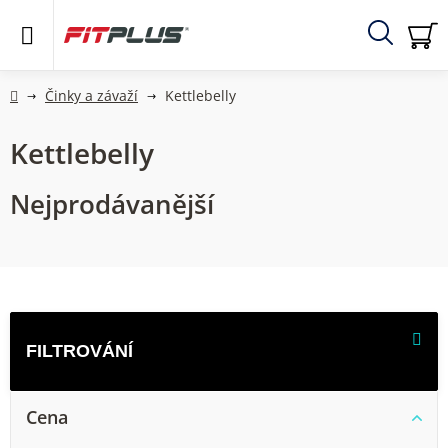
Přejít
na
obsah
Hledat
NÁ
KO
Domů
Činky a závaží
Kettlebelly
Kettlebelly
Nejprodávanější
V
ý
p
i
Cena
s