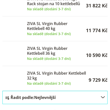
Rack stojan na 10 kettlebellů
31 822 Kč
Na skladě (dodání 3-7 dní)
ZIVA SL Virgin Rubber
Kettlebell 40 kg
11 774 Kč
Na skladě (dodání 3-7 dní)
ZIVA SL Virgin Rubber
Kettlebell 36 kg
10 590 Kč
Na skladě (dodání 3-7 dní)
ZIVA SL Virgin Rubber Kettlebell
32 kg
9 729 Kč
Na skladě (dodání 3-7 dní)
Ř
Řadit podle:
Nejlevnější
a
z