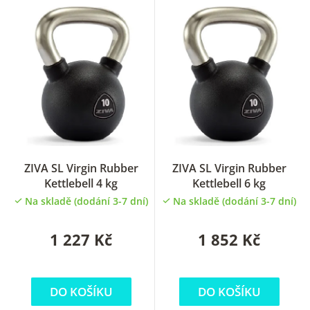
e
n
í
p
r
o
d
u
ZIVA SL Virgin Rubber
ZIVA SL Virgin Rubber
Kettlebell 4 kg
Kettlebell 6 kg
k
Na skladě (dodání 3-7 dní)
Na skladě (dodání 3-7 dní)
t
ů
1 227 Kč
1 852 Kč
DO KOŠÍKU
DO KOŠÍKU