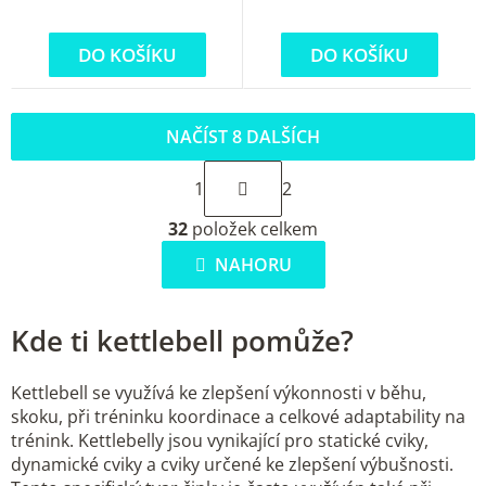
DO KOŠÍKU
DO KOŠÍKU
NAČÍST 8 DALŠÍCH
S
1
2
t
O
r
32
položek celkem
v
á
l
NAHORU
n
á
k
d
o
Kde ti kettlebell pomůže?
a
v
c
á
í
Kettlebell se využívá ke zlepšení výkonnosti v běhu,
n
p
skoku, při tréninku koordinace a celkové adaptability na
í
trénink. Kettlebelly jsou vynikající pro statické cviky,
r
dynamické cviky a cviky určené ke zlepšení výbušnosti.
v