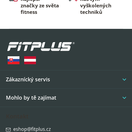
značky ze světa
vyškolených
fitness
techniků
Z
á
p
a
t
í
Zákaznícký servis
Mohlo by tě zajímat
Kontakt
eshop
@
fitplus.cz