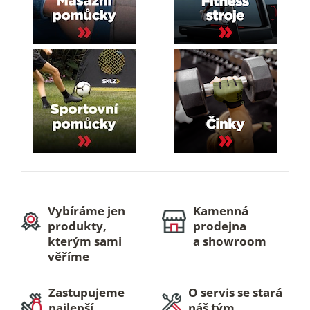
Vybíráme jen
Kamenná
produkty,
prodejna
kterým sami
a showroom
věříme
Zastupujeme
O servis se stará
najlepší
náš tým