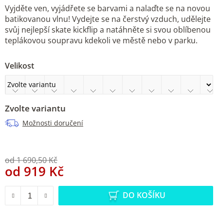
Vyjděte ven, vyjádřete se barvami a nalaďte se na novou
batikovanou vlnu! Vydejte se na čerstvý vzduch, udělejte
svůj nejlepší skate kickflip a natáhněte si svou oblíbenou
teplákovou soupravu kdekoli ve městě nebo v parku.
Velikost
Zvolte variantu
Možnosti doručení
od 1 690,50 Kč
od
919 Kč
Měrná cena:
DO KOŠÍKU