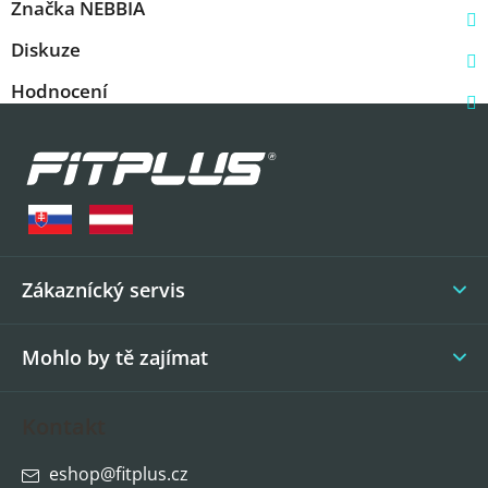
Značka
NEBBIA
Diskuze
Hodnocení
Z
á
p
a
t
í
Zákaznícký servis
Mohlo by tě zajímat
Kontakt
eshop
@
fitplus.cz