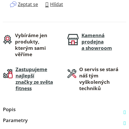
Zeptat se
Hlídat
Vybíráme jen
Kamenná
produkty,
prodejna
kterým sami
a showroom
věříme
Zastupujeme
O servis se stará
najlepší
náš tým
značky ze světa
vyškolených
fitness
techniků
Popis
Parametry