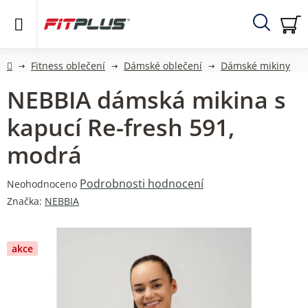
Přejít
na
obsah
Hledat
NÁ
KO
Domů
Fitness oblečení
Dámské oblečení
Dámské mikiny
NEBBIA dámská mikina s
kapucí Re-fresh 591,
modrá
Průměrné
Podrobnosti hodnocení
Neohodnoceno
hodnocení
Značka:
NEBBIA
produktu
je
0,0
akce
z
5
hvězdiček.