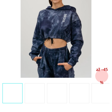
až –45
%