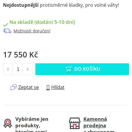
Nejdostupnější
protisměrné kladky, pro volné váhy!
Na skladě (dodání 5-10 dní)
Možnosti doručení
17 550 Kč
Měrná cena:
DO KOŠÍKU
Zeptat se
Hlídat
Vybíráme jen
Kamenná
produkty,
prodejna
kterým sami
a showroom