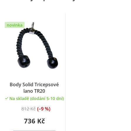
novinka
Body Solid Tricepsové
lano TR20
Na skladě (dodání 5-10 dní)
812 Kč
(–9 %)
736 Kč