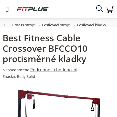
Přejít
na
obsah
Hledat
NÁ
KO
Domů
Fitness stroje
Posilovací stroje
Posilovací kladky
Best Fitness Cable
Crossover BFCCO10
protisměrné kladky
Průměrné
Podrobnosti hodnocení
Neohodnoceno
hodnocení
Značka:
Body Solid
produktu
je
0,0
z
5
hvězdiček.