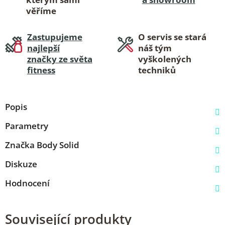
věříme
Zastupujeme
O servis se stará
najlepší
náš tým
značky ze světa
vyškolených
fitness
techniků
Popis
Parametry
Značka
Body Solid
Diskuze
Hodnocení
Související produkty