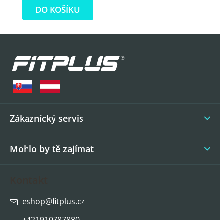
DO KOŠÍKU
Z
á
p
a
t
í
Zákaznícký servis
Mohlo by tě zajímat
Kontakt
eshop
@
fitplus.cz
+421910787880