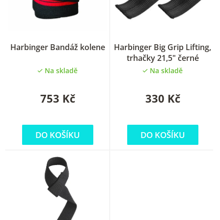
r
o
d
u
Harbinger Bandáž kolene
Harbinger Big Grip Lifting,
trhačky 21,5" černé
k
Na skladě
Na skladě
t
ů
753 Kč
330 Kč
DO KOŠÍKU
DO KOŠÍKU