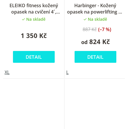
Průměrné
ELEIKO fitness kožený
Harbinger - Kožený
hodnocení
opasek na cvičení 4´,
opasek na powerlifting 6”,
produktu
pánský
15 cm
Na skladě
Na skladě
je
5,0
887 Kč
(–7 %)
z
1 350 Kč
5
824 Kč
od
hvězdiček.
DETAIL
DETAIL
XL
L