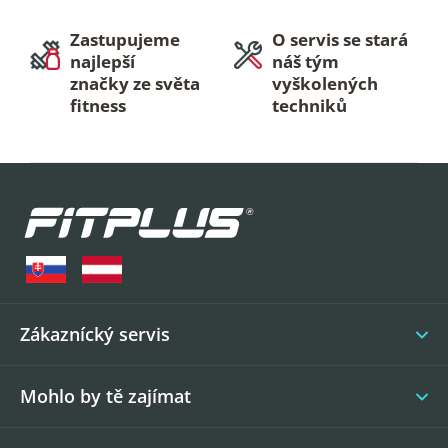
Zastupujeme
O servis se stará
najlepší
náš tým
značky ze světa
vyškolených
fitness
techniků
Z
á
p
a
t
í
Zákaznícký servis
Mohlo by tě zajímat