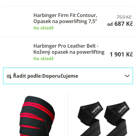
u
k
Harbinger Firm Fit Contour,
753 Kč
Opasek na powerlifting 7,5”
t
687 Kč
od
Na skladě
ů
Harbinger Pro Leather Belt -
Kožený opasek na powerlifting
1 901 Kč
Na skladě
Ř
Řadit podle:
Doporučujeme
a
z
e
n
í
p