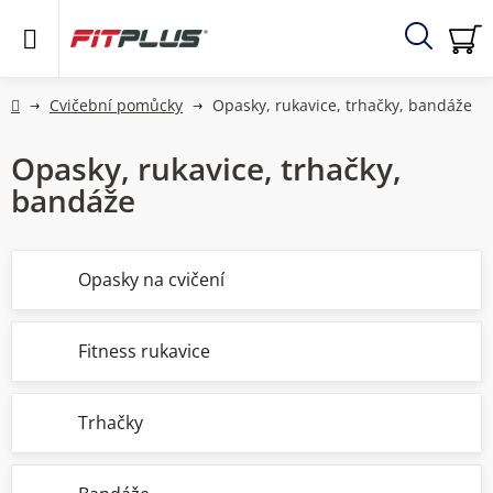
Přejít
na
obsah
Hledat
NÁ
KO
Domů
Cvičební pomůcky
Opasky, rukavice, trhačky, bandáže
Opasky, rukavice, trhačky,
bandáže
Opasky na cvičení
Fitness rukavice
Trhačky