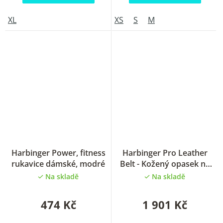
XL
XS
S
M
Harbinger Power, fitness
Harbinger Pro Leather
rukavice dámské, modré
Belt - Kožený opasek na
powerlifting
Na skladě
Na skladě
474 Kč
1 901 Kč