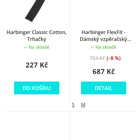
Harbinger Classic Cotton,
Harbinger FlexFit -
Trhačky
Dámský vzpěračský
opasek
Na skladě
Na skladě
753 Kč
(–8 %)
227 Kč
687 Kč
DO KOŠÍKU
DETAIL
S
M