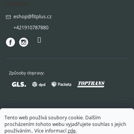
Kontakt
eshop
@
fitplus.cz
+421910787880
Způsoby dopravy:
Oblíbené způsoby platby:
Tento web používá soubory cookie. Dalším
procházením tohoto webu vyjadřujete souhlas s jejich
používáním.. Více informací
zde
.