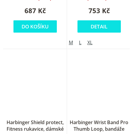
z
5
687 Kč
753 Kč
hvězdiček.
DO KOŠÍKU
DETAIL
M
L
XL
Harbinger Shield protect,
Harbinger Wrist Band Pro
Fitness rukavice, dámské
Thumb Loop, bandáže