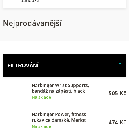
Bandáže
Nejprodávanější
V
ý
p
i
Harbinger Wrist Supports,
s
bandáž na zápěstí, black
505 Kč
p
Na skladě
r
o
Harbinger Power, fitness
rukavice dámské, Merlot
474 Kč
d
Na skladě