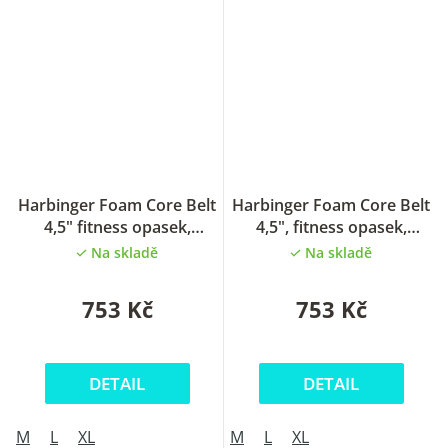
Harbinger Foam Core Belt
Harbinger Foam Core Belt
4,5" fitness opasek,
4,5", fitness opasek,
Unisex, Tan Camo
Unisex, Woodland camo
Na skladě
Na skladě
753 Kč
753 Kč
DETAIL
DETAIL
M
L
XL
M
L
XL