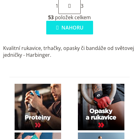
S
1
3
t
O
r
53
položek celkem
v
á
l
NAHORU
n
á
k
d
o
Kvalitní rukavice, trhačky, opasky či bandáže od světovej
a
v
jedničky - Harbinger.
c
á
í
n
p
í
r
v
k
y
v
ý
p
i