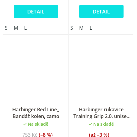
DETAIL
DETAIL
S
M
L
S
M
L
Průměrné
Harbinger Red Line,,
Harbinger rukavice
hodnocení
Bandáž kolen, camo
Training Grip 2.0. unisex
produktu
Blue
Na skladě
Na skladě
je
5,0
753 Kč
(–8 %)
(až –3 %)