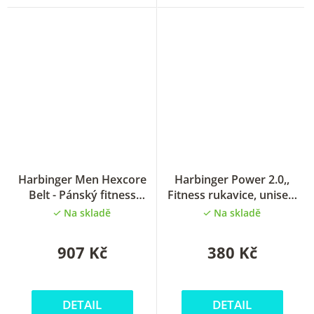
Harbinger Men Hexcore
Harbinger Power 2.0,,
Belt - Pánský fitness
Fitness rukavice, unisex,
opasek
Aqua
Na skladě
Na skladě
907 Kč
380 Kč
DETAIL
DETAIL