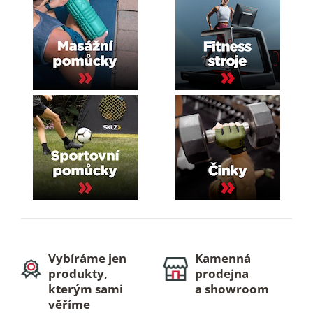
s
u
Vybíráme jen
Kamenná
produkty,
prodejna
kterým sami
a showroom
věříme