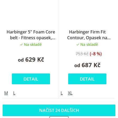
Průměrné
Harbinger 5" Foam Core
Harbinger Firm Fit
hodnocení
belt - Fitness opasek,
Contour, Opasek na
produktu
dámský, merlot
powerlifting 7,5”
Na skladě
Na skladě
je
5,0
753 Kč
(–8 %)
z
629 Kč
od
5
687 Kč
od
hvězdiček.
DETAIL
DETAIL
M
L
L
XL
NAČÍST 24 DALŠÍCH