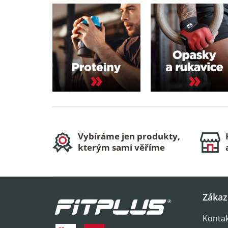
n
e
l
Vybíráme jen produkty,
kterým sami věříme
Z
Zákaz
á
Konta
p