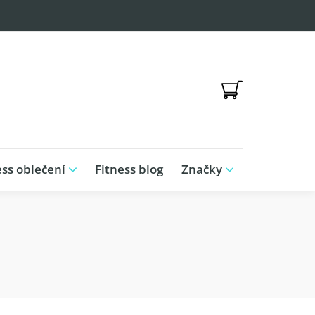
NÁKUPNÍ
KOŠÍK
ess oblečení
Fitness blog
Značky