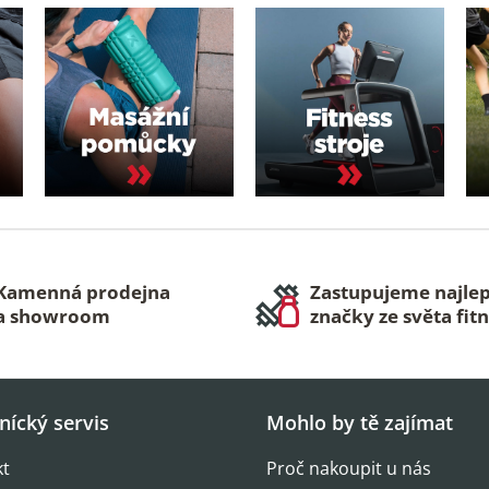
Kamenná prodejna
Zastupujeme najlep
a showroom
značky ze světa fit
nícký servis
Mohlo by tě zajímat
kt
Proč nakoupit u nás