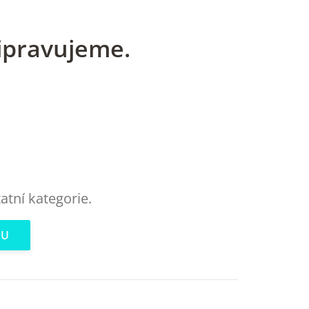
ipravujeme.
atní kategorie.
DU