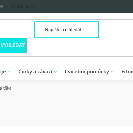
Přihlášení
S?
oje
Činky a závaží
Cvičební pomůcky
Fitn
 tílka