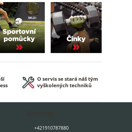
ší
O servis se stará náš tým
ness
vyškolených techniků
Kontakt
+421910787880