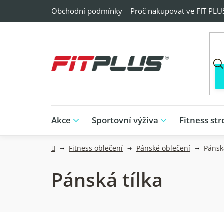
Přejít
Obchodní podmínky
Proč nakupovat ve FIT PLU
na
obsah
Akce
Sportovní výživa
Fitness str
Domů
Fitness oblečení
Pánské oblečení
Pánská
Pánská tílka