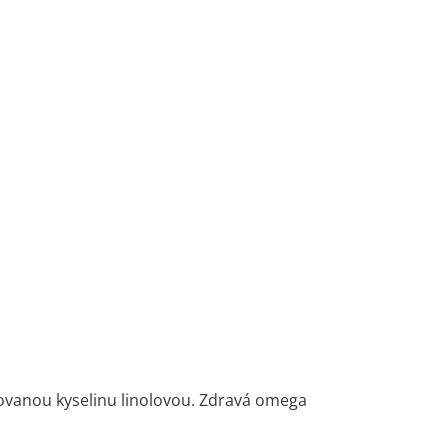
r
o
d
u
k
t
ů
govanou kyselinu linolovou. Zdravá omega