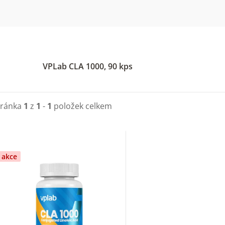
VPLab CLA 1000, 90 kps
tránka
1
z
1
-
1
položek celkem
V
ý
akce
p
s