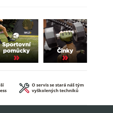
ší
O servis se stará náš tým
ness
vyškolených techniků