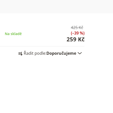
425 Kč
(–39 %)
Na skladě
259 Kč
Ř
Řadit podle:
Doporučujeme
a
z
e
n
í
p