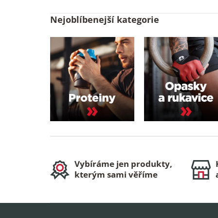
Nejoblíbenejší kategorie
Vybíráme jen produkty,
kterým sami věříme
Z