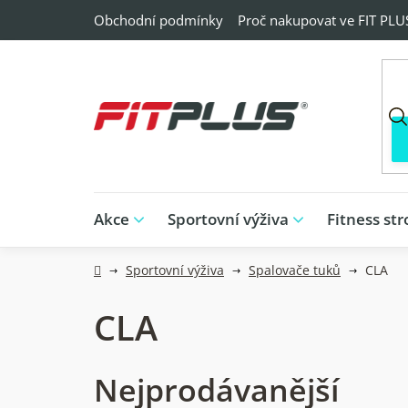
Přejít
Obchodní podmínky
Proč nakupovat ve FIT PLU
na
obsah
Akce
Sportovní výživa
Fitness str
Domů
Sportovní výživa
Spalovače tuků
CLA
CLA
Nejprodávanější