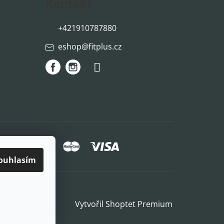
Kontakt
+421910787880
eshop
@
fitplus.cz
způsoby platby:
ouhlasím
Vytvořil Shoptet Premium