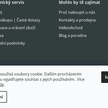
nícký servis
Mohlo by tě zajímat
kt
Proč nakoupit u nás
nákupu | Časté dotazy
Kontakty a prodejna
ace a vrácení zboží
Velkoobchod
va
Blog a poradna
dní podmínky
Oblíbené 
používá soubory cookie. Dalším procházením
S
 vyjadřujete souhlas s jejich používáním.. Více
de
.
ní
azena.