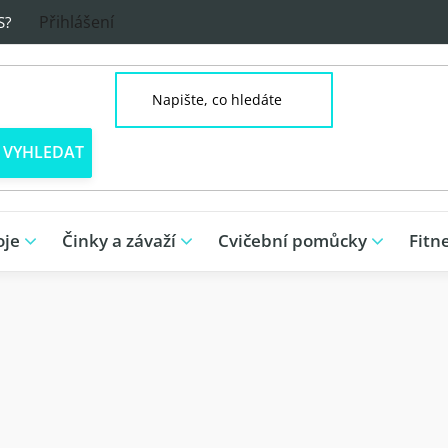
Přihlášení
S?
oje
Činky a závaží
Cvičební pomůcky
Fitn