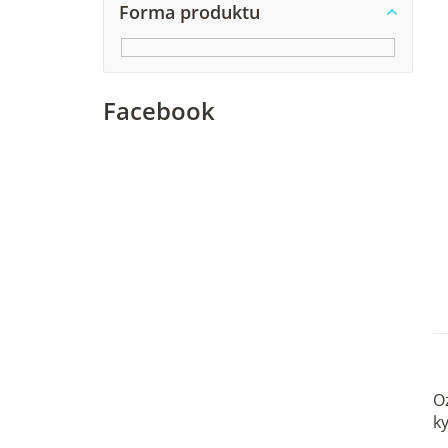
p
Forma produktu
a
r
n
Facebook
e
l
t
O
k