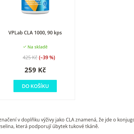
p
o
VPLab CLA 1000, 90 kps
d
Na skladě
u
425 Kč
(–39 %)
k
259 Kč
DO KOŠÍKU
ů
O
v
značení v doplňku výživy jako CLA znamená, že jde o konju
l
yselina, která podporují úbytek tukové tkáně.