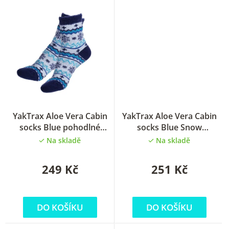
YakTrax Aloe Vera Cabin
YakTrax Aloe Vera Cabin
socks Blue pohodlné
socks Blue Snow
ponožky
pohodlné ponožky
Na skladě
Na skladě
249 Kč
251 Kč
DO KOŠÍKU
DO KOŠÍKU