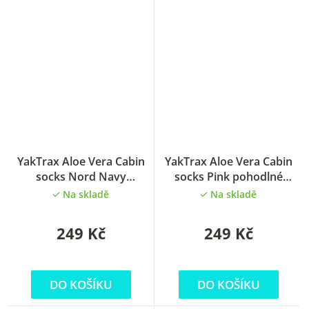
YakTrax Aloe Vera Cabin
YakTrax Aloe Vera Cabin
socks Nord Navy
socks Pink pohodlné
pohodlné ponožky
ponožky
Na skladě
Na skladě
249 Kč
249 Kč
DO KOŠÍKU
DO KOŠÍKU