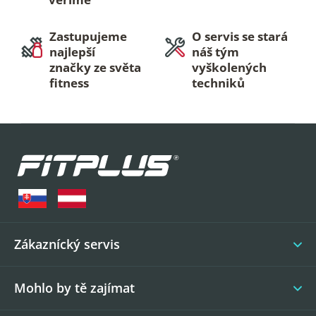
Zastupujeme
O servis se stará
najlepší
náš tým
značky ze světa
vyškolených
fitness
techniků
Z
á
p
a
t
í
Zákaznícký servis
Mohlo by tě zajímat