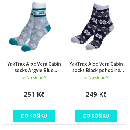
e
n
í
p
r
o
d
u
YakTrax Aloe Vera Cabin
YakTrax Aloe Vera Cabin
socks Argyle Blue
socks Black pohodlné
k
pohodlné ponožky
ponožky
Na skladě
Na skladě
t
ů
251 Kč
249 Kč
DO KOŠÍKU
DO KOŠÍKU