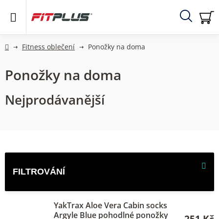
Přejít
na
obsah
Hledat
NÁ
KO
Domů
Fitness oblečení
Ponožky na doma
Ponožky na doma
Nejprodávanější
V
ý
p
i
YakTrax Aloe Vera Cabin socks
s
Argyle Blue pohodlné ponožky