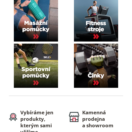
s
u
Vybíráme jen
Kamenná
produkty,
prodejna
kterým sami
a showroom
věříme