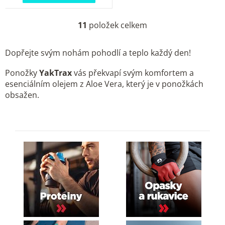
11
položek celkem
O
v
Dopřejte svým nohám pohodlí a teplo každý den!
l
á
Ponožky
YakTrax
vás překvapí svým komfortem a
d
esenciálním olejem z Aloe Vera, který je v ponožkách
a
obsažen.
c
í
p
r
v
k
y
v
ý
p
i