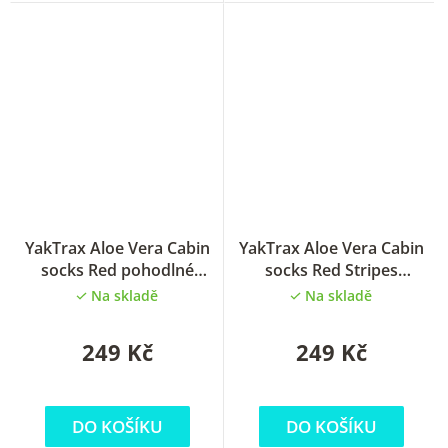
YakTrax Aloe Vera Cabin
YakTrax Aloe Vera Cabin
socks Red pohodlné
socks Red Stripes
ponožky
pohodlné ponožky
Na skladě
Na skladě
249 Kč
249 Kč
DO KOŠÍKU
DO KOŠÍKU