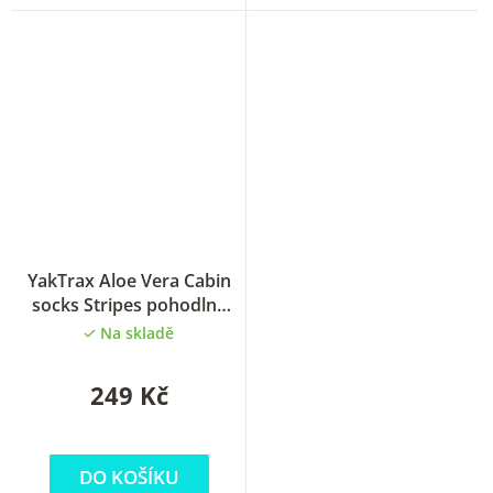
YakTrax Aloe Vera Cabin
socks Stripes pohodlné
ponožky
Na skladě
249 Kč
DO KOŠÍKU