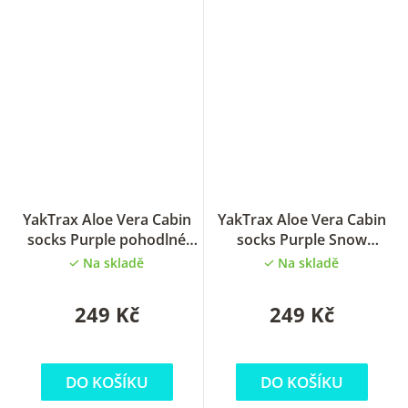
YakTrax Aloe Vera Cabin
YakTrax Aloe Vera Cabin
socks Purple pohodlné
socks Purple Snow
ponožky
pohodlné ponožky
Na skladě
Na skladě
249 Kč
249 Kč
DO KOŠÍKU
DO KOŠÍKU