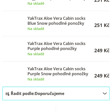
251 Kč
p
Na skladě
r
o
YakTrax Aloe Vera Cabin socks
Blue Snow pohodlné ponožky
251 Kč
d
Na skladě
u
k
YakTrax Aloe Vera Cabin socks
Purple pohodlné ponožky
t
249 Kč
Na skladě
ů
YakTrax Aloe Vera Cabin socks
Purple Snow pohodlné ponožky
249 Kč
Na skladě
Ř
Řadit podle:
Doporučujeme
a
z