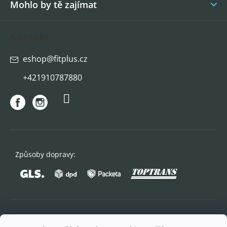
Mohlo by tě zajímat
Kontakt
eshop
@
fitplus.cz
+421910787880
Způsoby dopravy:
Oblíbené způsoby platby: