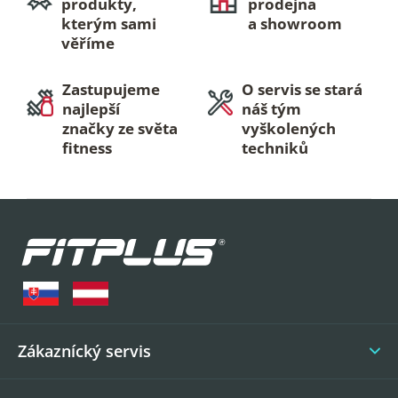
produkty,
prodejna
kterým sami
a showroom
věříme
Zastupujeme
O servis se stará
najlepší
náš tým
značky ze světa
vyškolených
fitness
techniků
Z
á
p
a
t
í
Zákaznícký servis