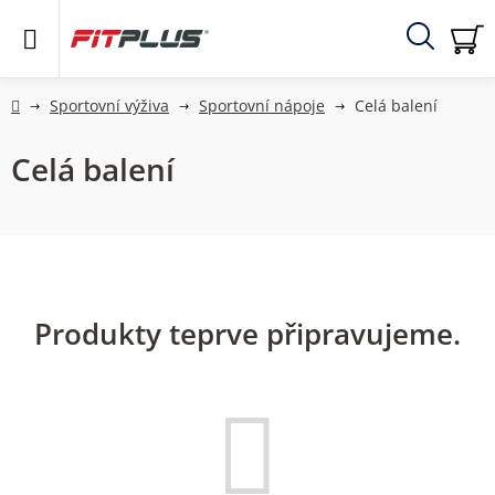
Přejít
na
obsah
Hledat
NÁ
KO
Domů
Sportovní výživa
Sportovní nápoje
Celá balení
Celá balení
Produkty teprve připravujeme.