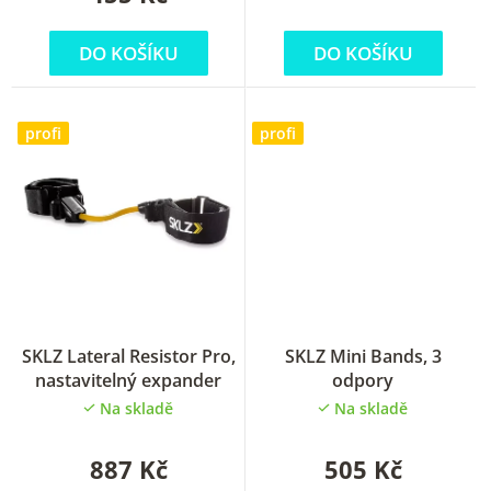
DO KOŠÍKU
DO KOŠÍKU
profi
profi
Průměrné
Průměrné
SKLZ Lateral Resistor Pro,
SKLZ Mini Bands, 3
hodnocení
hodnocení
nastavitelný expander
odpory
produktu
produktu
Na skladě
Na skladě
je
je
5,0
5,0
z
z
887 Kč
505 Kč
5
5