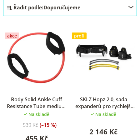
Ř
Řadit podle:
Doporučujeme
a
z
e
akce
profi
n
í
p
r
o
d
u
Body Solid Ankle Cuff
SKLZ Hopz 2.0, sada
Resistance Tube medium
expanderů pro rychlejší
k
guma na cvičení
nohy
Na skladě
Na skladě
t
539 Kč
(–15 %)
ů
2 146 Kč
455 Kč