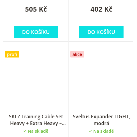
505 Kč
402 Kč
DO KOŠÍKU
DO KOŠÍKU
profi
akce
SKLZ Training Cable Set
Sveltus Expander LIGHT,
Heavy + Extra Heavy –
modrá
sada tréninkových
Na skladě
Na skladě
odporových gum