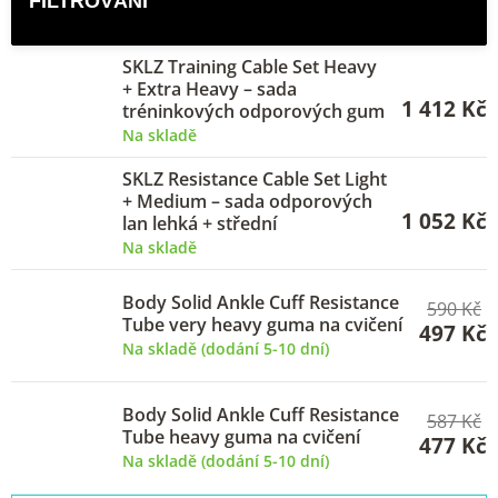
p
i
SKLZ Training Cable Set Heavy
s
+ Extra Heavy – sada
1 412 Kč
tréninkových odporových gum
p
Na skladě
r
SKLZ Resistance Cable Set Light
o
+ Medium – sada odporových
1 052 Kč
lan lehká + střední
d
Na skladě
u
k
Body Solid Ankle Cuff Resistance
590 Kč
Tube very heavy guma na cvičení
t
497 Kč
Na skladě (dodání 5-10 dní)
ů
Body Solid Ankle Cuff Resistance
587 Kč
Tube heavy guma na cvičení
477 Kč
Na skladě (dodání 5-10 dní)