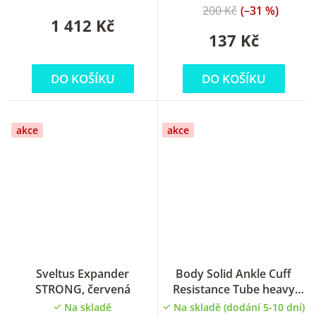
200 Kč
(–31 %)
1 412 Kč
137 Kč
DO KOŠÍKU
DO KOŠÍKU
akce
akce
Sveltus Expander
Body Solid Ankle Cuff
STRONG, červená
Resistance Tube heavy
guma na cvičení
Na skladě
Na skladě (dodání 5-10 dní)