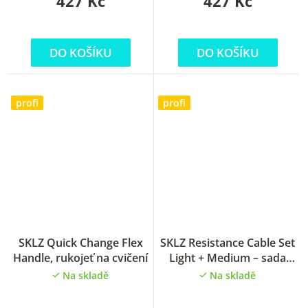
427 Kč
427 Kč
DO KOŠÍKU
DO KOŠÍKU
profi
profi
SKLZ Quick Change Flex
SKLZ Resistance Cable Set
Handle, rukojeť na cvičení
Light + Medium – sada
odporových lan lehká +
Na skladě
Na skladě
střední