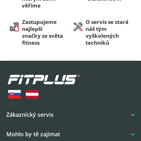
věříme
Zastupujeme
O servis se stará
najlepší
náš tým
značky ze světa
vyškolených
fitness
techniků
Z
á
p
a
t
í
Zákaznícký servis
Mohlo by tě zajímat