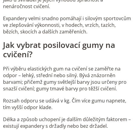
n
p
nenáročnost cvičení.
í
r
v
Expandery velmi snadno pomáhají i silovým sportovcům
ve zlepšování výkonnosti, v hodech, vrzích, tazích,
k
bězích, skocích a dalších zaměřeních.
y
v
Jak vybrat posilovací gumy na
ý
cvičení?
p
i
s
Při výběru elastických gum na cvičení se zaměřte na
odpor – lehký, střední nebo silný. Bývá znázorněn
u
barvami; přičemž gumy světlejší barvy jsou určeny pro
snazší cvičení; gumy tmavé barvy pro těžší cvičení.
Rozsah odporu se udává v kg. Čím více gumu napnete,
tím vyšší odpor klade.
Délka a způsob uchopení je dalším důležitým faktorem –
existují expandery s držadly nebo bez držadel.