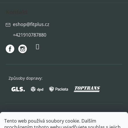
Kontakt
eshop
@
fitplus.cz
+421910787880
Způsoby dopravy:
Oblíbené způsoby platby:
Tento web používá soubory cookie. Dalším
procházením tohoto webu vyjadřujete souhlas s jejich