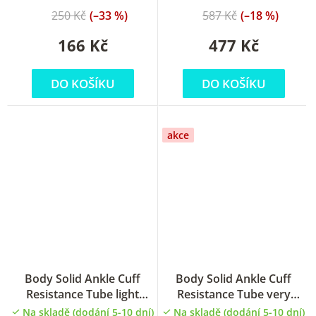
250 Kč
(–33 %)
587 Kč
(–18 %)
166 Kč
477 Kč
DO KOŠÍKU
DO KOŠÍKU
akce
Body Solid Ankle Cuff
Body Solid Ankle Cuff
Resistance Tube light
Resistance Tube very
guma na cvičení
heavy guma na cvičení
Na skladě (dodání 5-10 dní)
Na skladě (dodání 5-10 dní)