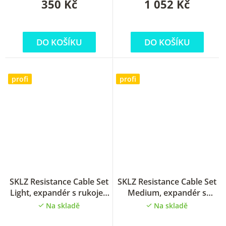
350 Kč
1 052 Kč
DO KOŠÍKU
DO KOŠÍKU
profi
profi
SKLZ Resistance Cable Set
SKLZ Resistance Cable Set
Light, expandér s rukojetí
Medium, expandér s
oranžový
rukojetí červený
Na skladě
Na skladě