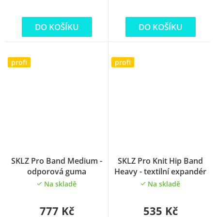
hvězdiček.
hvězdiček.
DO KOŠÍKU
DO KOŠÍKU
profi
profi
Průměrné
SKLZ Pro Band Medium -
SKLZ Pro Knit Hip Band
hodnocení
odporová guma
Heavy - textilní expandér
produktu
Na skladě
Na skladě
je
5,0
z
777 Kč
535 Kč