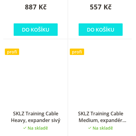
887 Kč
557 Kč
DO KOŠÍKU
DO KOŠÍKU
profi
profi
SKLZ Training Cable
SKLZ Training Cable
Heavy, expander sivý
Medium, expandér
červený
Na skladě
Na skladě