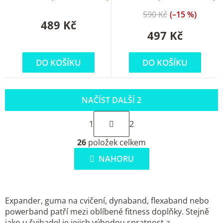
590 Kč
(–15 %)
489 Kč
497 Kč
DO KOŠÍKU
DO KOŠÍKU
NAČÍST DALŠÍ 2
S
1
2
t
O
r
26
položek celkem
v
á
l
NAHORU
n
á
k
d
o
a
v
Expander, guma na cvičení, dynaband, flexaband nebo
c
á
powerband patří mezi oblíbené fitness doplňky. Stejně
í
jako u švihadel je jejich výhodou spratnost a