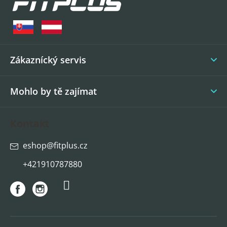
p
a
t
í
Zákaznícký servis
Mohlo by tě zajímat
Kontakt
eshop
@
fitplus.cz
+421910787880