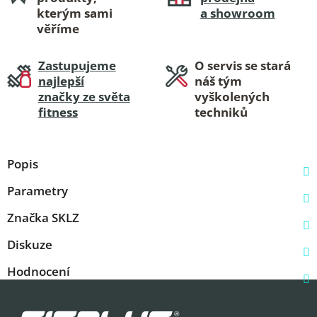
kterým sami
a showroom
věříme
Zastupujeme
O servis se stará
najlepší
náš tým
značky ze světa
vyškolených
fitness
techniků
Popis
Parametry
Značka
SKLZ
Diskuze
Hodnocení
Z
á