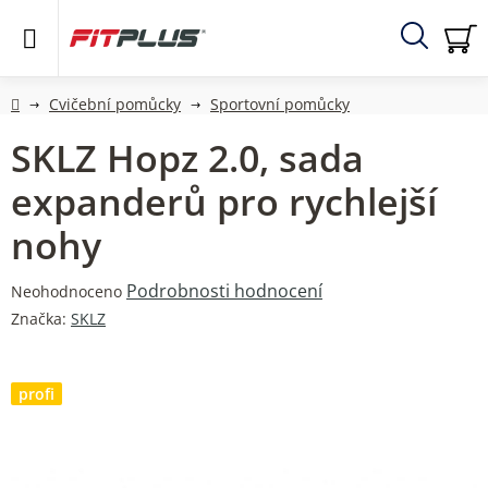
Přejít
na
obsah
Hledat
NÁ
KO
Domů
Cvičební pomůcky
Sportovní pomůcky
SKLZ Hopz 2.0, sada
expanderů pro rychlejší
nohy
Průměrné
Podrobnosti hodnocení
Neohodnoceno
hodnocení
Značka:
SKLZ
produktu
je
0,0
profi
z
5
hvězdiček.