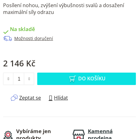
Posílení nohou, zvýšení výbušnosti svalů a dosažení
maximální síly odrazu
Na skladě
Možnosti doručení
2 146 Kč
Měrná cena:
DO KOŠÍKU
Zeptat se
Hlídat
Vybíráme jen
Kamenná
produkty,
prodejna