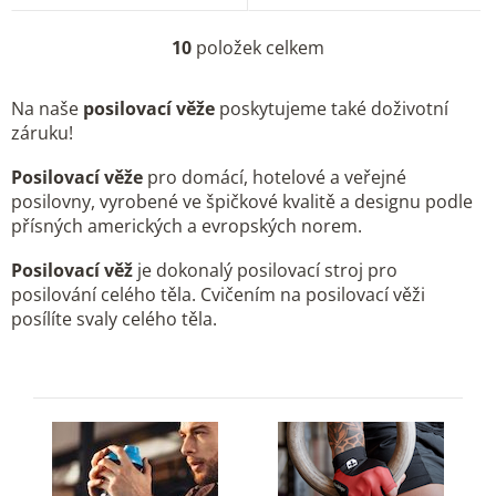
10
položek celkem
O
v
Na naše
posilovací věže
poskytujeme také doživotní
l
záruku!
á
d
Posilovací věže
pro domácí, hotelové a veřejné
a
posilovny, vyrobené ve špičkové kvalitě a designu podle
c
přísných amerických a evropských norem.
í
p
Posilovací věž
je dokonalý posilovací stroj pro
posilování celého těla. Cvičením na posilovací věži
r
posílíte svaly celého těla.
v
k
y
v
ý
p
i