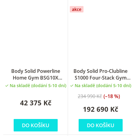
akce
Body Solid Powerline
Body Solid Pro-Clubline
Home Gym BSG10X
S1000 Four-Stack Gym
posilovací věž
posilovací multivěž
Na skladě (dodání 5-10 dní)
Na skladě (dodání 5-10 dní)
234 990 Kč
(–18 %)
42 375 Kč
192 690 Kč
DO KOŠÍKU
DO KOŠÍKU