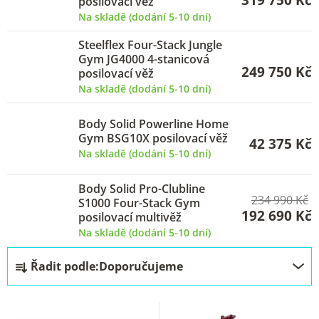
319 750 Kč
posilovací věž
p
Na skladě (dodání 5-10 dní)
r
Steelflex Four-Stack Jungle
o
Gym JG4000 4-stanicová
249 750 Kč
posilovací věž
d
Na skladě (dodání 5-10 dní)
u
k
Body Solid Powerline Home
Gym BSG10X posilovací věž
t
42 375 Kč
Na skladě (dodání 5-10 dní)
ů
Body Solid Pro-Clubline
234 990 Kč
S1000 Four-Stack Gym
192 690 Kč
posilovací multivěž
Na skladě (dodání 5-10 dní)
Ř
Řadit podle:
Doporučujeme
a
z