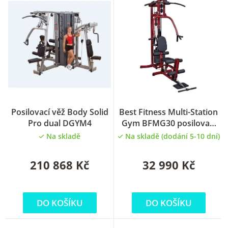
e
n
í
p
r
o
d
u
Posilovací věž Body Solid
Best Fitness Multi-Station
Pro dual DGYM4
Gym BFMG30 posilovací
k
multivěž
Na skladě
Na skladě (dodání 5-10 dní)
t
ů
210 868 Kč
32 990 Kč
DO KOŠÍKU
DO KOŠÍKU