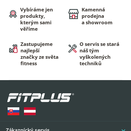
Vybíráme jen
Kamenná
produkty,
prodejna
kterým sami
a showroom
věříme
Zastupujeme
O servis se stará
najlepší
náš tým
značky ze světa
vyškolených
fitness
techniků
Z
á
p
a
t
í
Zákaznícký servis