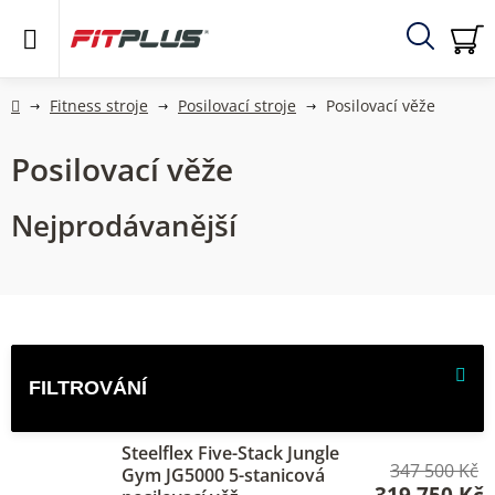
Přejít
na
obsah
Hledat
NÁ
KO
Domů
Fitness stroje
Posilovací stroje
Posilovací věže
Posilovací věže
Nejprodávanější
V
ý
p
i
Steelflex Five-Stack Jungle
347 500 Kč
s
Gym JG5000 5-stanicová