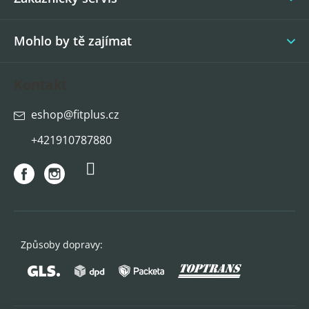
Mohlo by tě zajímat
Kontakt
eshop
@
fitplus.cz
+421910787880
Způsoby dopravy: