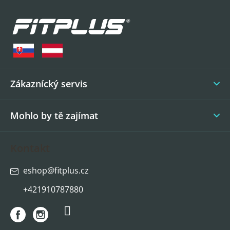
Z
á
p
a
t
í
Zákaznícký servis
Mohlo by tě zajímat
Kontakt
eshop
@
fitplus.cz
+421910787880