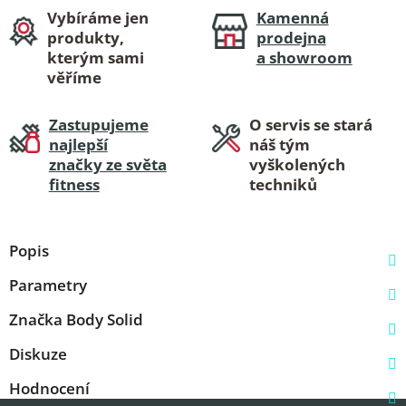
Vybíráme jen
Kamenná
produkty,
prodejna
kterým sami
a showroom
věříme
Zastupujeme
O servis se stará
najlepší
náš tým
značky ze světa
vyškolených
fitness
techniků
Popis
Parametry
Značka
Body Solid
Diskuze
Hodnocení