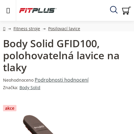
Přejít
na
obsah
Hledat
NÁ
KO
Domů
Fitness stroje
Posilovací lavice
Body Solid GFID100,
polohovatelná lavice na
tlaky
Průměrné
Podrobnosti hodnocení
Neohodnoceno
hodnocení
Značka:
Body Solid
produktu
je
0,0
akce
z
5
hvězdiček.