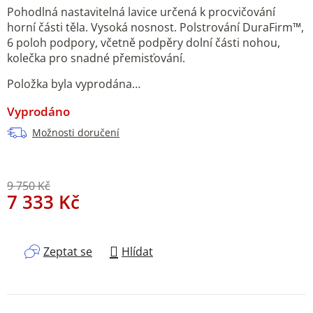
Pohodlná nastavitelná lavice určená k procvičování
horní části těla. Vysoká nosnost. Polstrování DuraFirm™,
6 poloh podpory, včetně podpěry dolní části nohou,
kolečka pro snadné přemisťování.
Položka byla vyprodána…
Vyprodáno
Možnosti doručení
9 750 Kč
7 333 Kč
Měrná cena:
Zeptat se
Hlídat