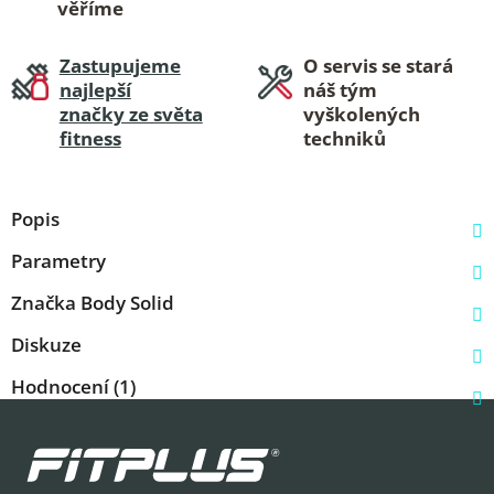
věříme
Zastupujeme
O servis se stará
najlepší
náš tým
značky ze světa
vyškolených
fitness
techniků
Popis
Parametry
Značka
Body Solid
Diskuze
Hodnocení (1)
Z
á
p