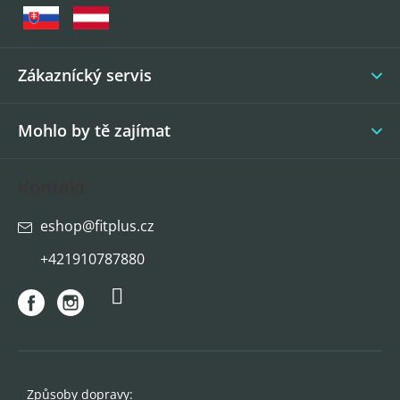
a
t
í
Zákaznícký servis
Mohlo by tě zajímat
Kontakt
eshop
@
fitplus.cz
+421910787880
Způsoby dopravy: