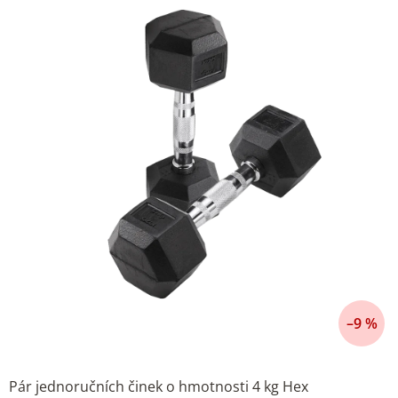
5
hvězdiček.
–9 %
Pár jednoručních činek o hmotnosti 4 kg Hex