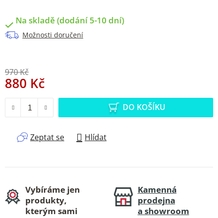
Na skladě (dodání 5-10 dní)
Možnosti doručení
970 Kč
880 Kč
Měrná cena:
DO KOŠÍKU
Zeptat se
Hlídat
Vybíráme jen
Kamenná
produkty,
prodejna
kterým sami
a showroom