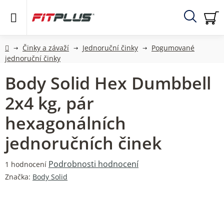
Přejít
na
obsah
Hledat
NÁ
KO
Domů
Činky a závaží
Jednoruční činky
Pogumované
jednoruční činky
Body Solid Hex Dumbbell
2x4 kg, pár
hexagonálních
jednoručních činek
Průměrné
Podrobnosti hodnocení
1 hodnocení
hodnocení
Značka:
Body Solid
produktu
je
5,0
z