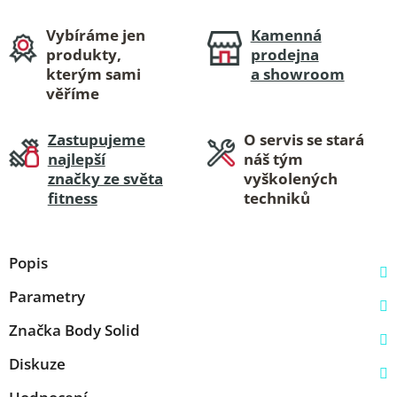
Vybíráme jen
Kamenná
produkty,
prodejna
kterým sami
a showroom
věříme
Zastupujeme
O servis se stará
najlepší
náš tým
značky ze světa
vyškolených
fitness
techniků
Popis
Parametry
Značka
Body Solid
Diskuze