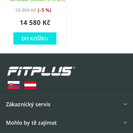
15 350 Kč
(–5 %)
14 580 Kč
DO KOŠÍKU
Z
á
p
a
t
í
Zákaznícký servis
Mohlo by tě zajímat