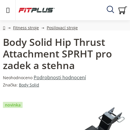
Přejít
na
obsah
Hledat
NÁ
KO
Domů
Fitness stroje
Posilovací stroje
Body Solid Hip Thrust
Attachment SPRHT pro
zadek a stehna
Průměrné
Podrobnosti hodnocení
Neohodnoceno
hodnocení
Značka:
Body Solid
produktu
je
0,0
novinka
z
5
hvězdiček.