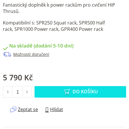
Fantastický doplněk k power rackům pro cvičení HIP
Thrusů.
Kompatibilní s:
SPR250 Squat rack, SPR500 Half
rack, SPR1000 Power rack, GPR400 Power rack
Na skladě (dodání 5-10 dní)
Možnosti doručení
5 790 Kč
Měrná cena:
DO KOŠÍKU
Zeptat se
Hlídat