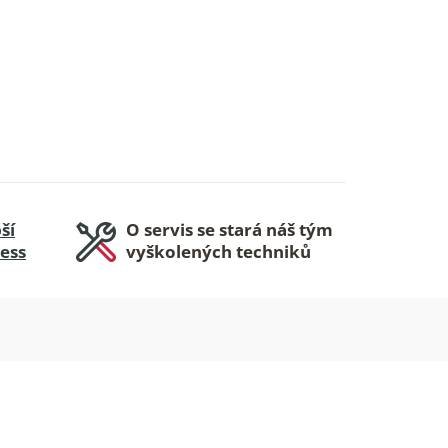
ší
O servis se stará náš tým
ness
vyškolených techniků