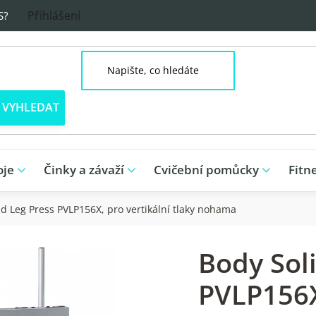
Přihlášení
S?
oje
Činky a závaží
Cvičební pomůcky
Fitn
id Leg Press PVLP156X, pro vertikální tlaky nohama
Body Sol
PVLP156X