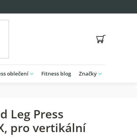
NÁKUPNÍ
KOŠÍK
ess oblečení
Fitness blog
Značky
id Leg Press
, pro vertikální