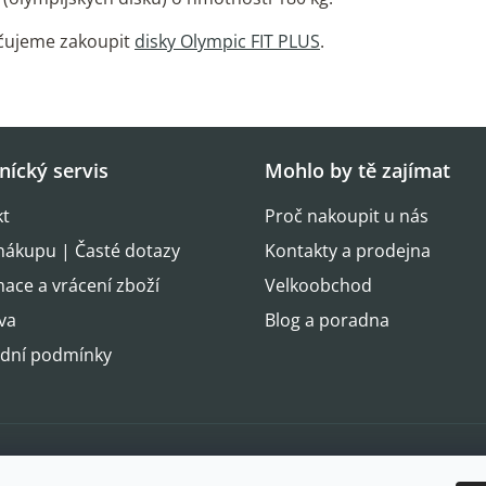
učujeme zakoupit
disky Olympic FIT PLUS
.
nícký servis
Mohlo by tě zajímat
kt
Proč nakoupit u nás
nákupu | Časté dotazy
Kontakty a prodejna
ace a vrácení zboží
Velkoobchod
va
Blog a poradna
dní podmínky
Oblíbené 