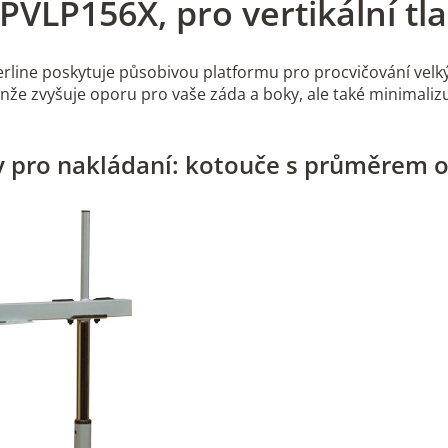
 PVLP156X, pro vertikální t
erline poskytuje působivou platformu pro procvičování velk
ejenže zvyšuje oporu pro vaše záda a boky, ale také minimali
y pro nakládaní: kotouče s průměrem 