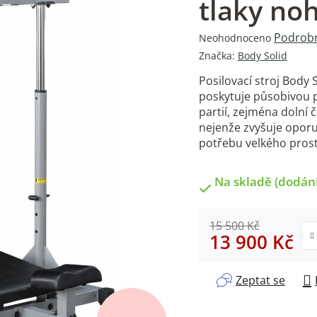
tlaky n
Průměrné
Podrobn
Neohodnoceno
hodnocení
Značka:
Body Solid
produktu
Posilovací stroj Body 
je
poskytuje působivou p
0,0
partií, zejména dolní č
z
nejenže zvyšuje oporu
5
potřebu velkého prost
hvězdiček.
Na skladě (dodání
15 500 Kč
13 900 Kč
Měrná cena:
Zeptat se