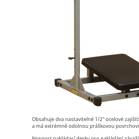
Obsahuje dva nastavitelné 1/2" ocelové zajišť
a má extrémně odolnou práškovou povrchov
Nosnost nakládací desky pro nakládání závaží