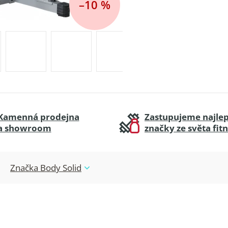
–10 %
Kamenná prodejna
Zastupujeme najlep
a showroom
značky ze světa fit
Značka
Body Solid