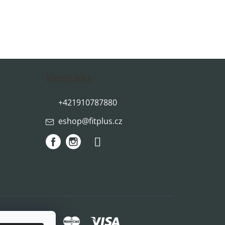
Kontakt
+421910787880
eshop
@
fitplus.cz
způsoby platby: