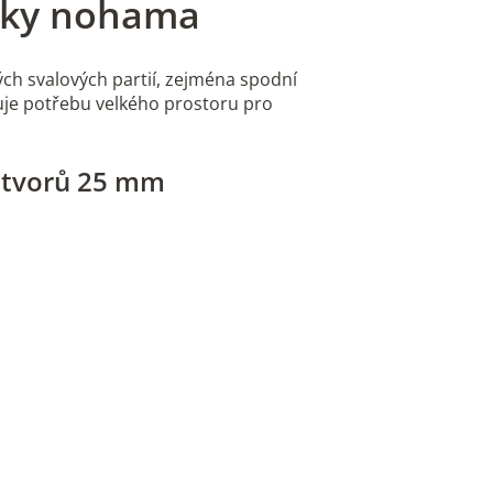
laky nohama
ých svalových partií, zejména spodní
zuje potřebu velkého prostoru pro
otvorů 25 mm