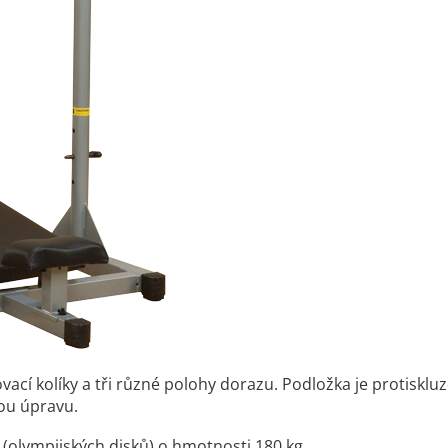
ovací kolíky a tři různé polohy dorazu. Podložka je protiskl
ou úpravu.
 (olympijských disků) o hmotnosti 180 kg.