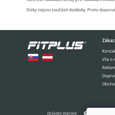
Disky nejsou součástí dodávky. Proto dopor
Z
Zákaz
á
Konta
p
Vše o 
a
Reklam
t
Dopra
í
Obcho
Způsoby dopravy: