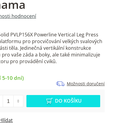
ohama
osti hodnocení
Solid PVLP156X Powerline Vertical Leg Press
latformu pro procvičování velkých svalových
ásti těla. Jedinečná vertikální konstrukce
 pro vaše záda a boky, ale také minimalizuje
oru pro provádění cviků.
 5-10 dní)
Možnosti doručení
DO KOŠÍKU
Hlídat