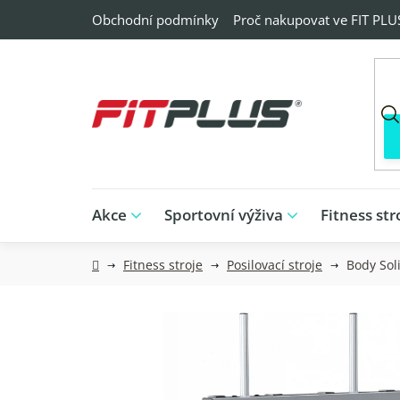
Přejít
Obchodní podmínky
Proč nakupovat ve FIT PLU
na
obsah
Akce
Sportovní výživa
Fitness str
Domů
Fitness stroje
Posilovací stroje
Body Sol