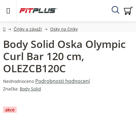
Přejít
na
obsah
Hledat
NÁ
KO
Domů
Činky a závaží
Osky na činky
Body Solid Oska Olympic
Curl Bar 120 cm,
OLEZCB120C
Průměrné
Podrobnosti hodnocení
Neohodnoceno
hodnocení
Značka:
Body Solid
produktu
je
0,0
akce
z
5
hvězdiček.