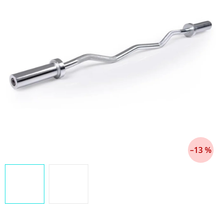
–13 %