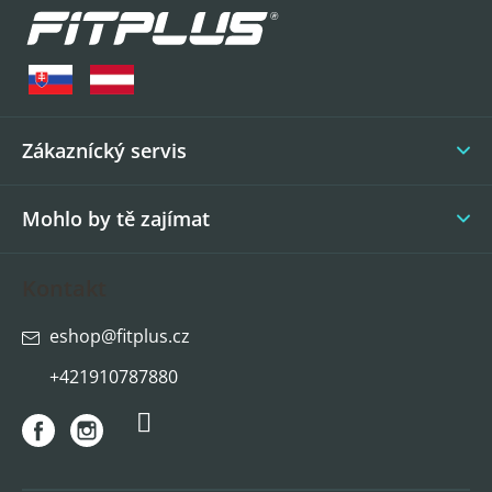
á
p
a
t
í
Zákaznícký servis
Mohlo by tě zajímat
Kontakt
eshop
@
fitplus.cz
+421910787880