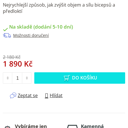
Nejrychlejší způsob, jak zvýšit objem a sílu bicepsů a
předloktí
Na skladě (dodání 5-10 dní)
Možnosti doručení
2 180 Kč
1 890 Kč
Měrná cena:
DO KOŠÍKU
Zeptat se
Hlídat
Vybíráme jen
Kamenná