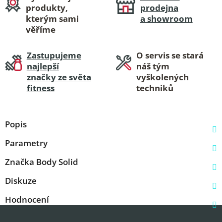
produkty,
prodejna
kterým sami
a showroom
věříme
Zastupujeme
O servis se stará
najlepší
náš tým
značky ze světa
vyškolených
fitness
techniků
Popis
Parametry
Značka
Body Solid
Diskuze
Hodnocení
Z