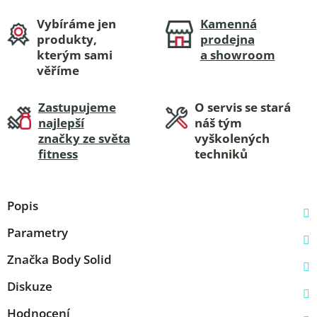
Vybíráme jen
Kamenná
produkty,
prodejna
kterým sami
a showroom
věříme
Zastupujeme
O servis se stará
najlepší
náš tým
značky ze světa
vyškolených
fitness
techniků
Popis
Parametry
Značka
Body Solid
Diskuze
Hodnocení