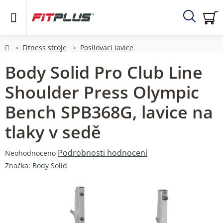
Přejít
na
obsah
Hledat
NÁ
KO
Domů
Fitness stroje
Posilovací lavice
Body Solid Pro Club Line
Shoulder Press Olympic
Bench SPB368G, lavice na
tlaky v sedě
Průměrné
Podrobnosti hodnocení
Neohodnoceno
hodnocení
Značka:
Body Solid
produktu
je
0,0
z
5