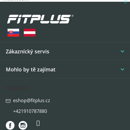
Z
á
p
a
t
í
Zákaznícký servis
Mohlo by tě zajímat
Kontakt
eshop
@
fitplus.cz
+421910787880