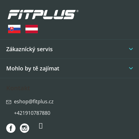
Z
á
p
a
t
í
Zákaznícký servis
Mohlo by tě zajímat
Kontakt
eshop
@
fitplus.cz
+421910787880