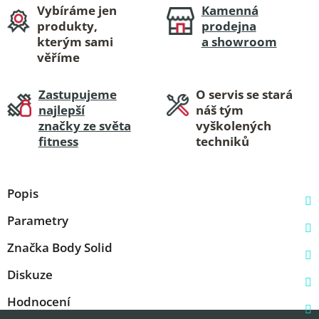
Vybíráme jen
Kamenná
produkty,
prodejna
kterým sami
a showroom
věříme
Zastupujeme
O servis se stará
najlepší
náš tým
značky ze světa
vyškolených
fitness
techniků
Popis
Parametry
Značka
Body Solid
Diskuze
Hodnocení