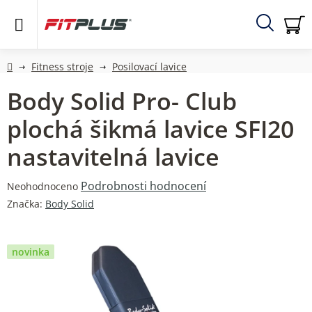
Přejít
na
obsah
Hledat
NÁ
KO
Domů
Fitness stroje
Posilovací lavice
Body Solid Pro- Club
plochá šikmá lavice SFI20
nastavitelná lavice
Průměrné
Podrobnosti hodnocení
Neohodnoceno
hodnocení
Značka:
Body Solid
produktu
je
0,0
novinka
z
5
hvězdiček.