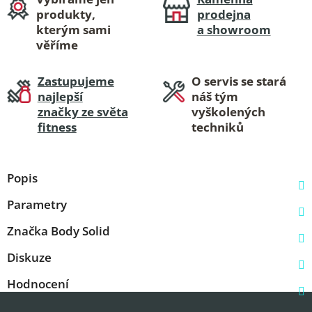
produkty,
prodejna
kterým sami
a showroom
věříme
Zastupujeme
O servis se stará
najlepší
náš tým
značky ze světa
vyškolených
fitness
techniků
Popis
Parametry
Značka
Body Solid
Diskuze
Hodnocení
Z