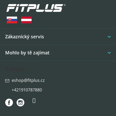
á
p
a
t
í
Zákaznícký servis
Mohlo by tě zajímat
Kontakt
eshop
@
fitplus.cz
+421910787880