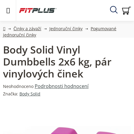
Přejít
na
obsah
Hledat
NÁ
KO
Domů
Činky a závaží
Jednoruční činky
Pogumované
jednoruční činky
Body Solid Vinyl
Dumbbells 2x6 kg, pár
vinylových činek
Průměrné
Podrobnosti hodnocení
Neohodnoceno
hodnocení
Značka:
Body Solid
produktu
je
0,0
z
5
hvězdiček.