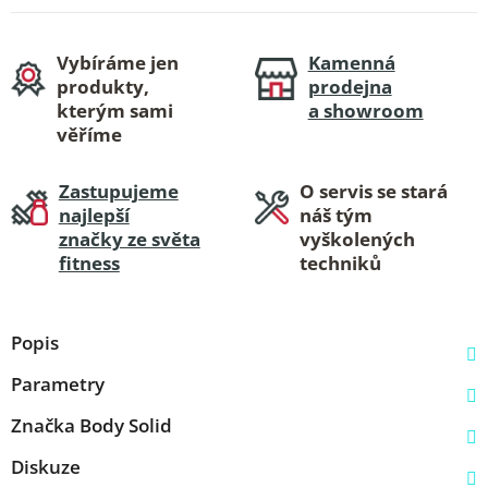
Vybíráme jen
Kamenná
produkty,
prodejna
kterým sami
a showroom
věříme
Zastupujeme
O servis se stará
najlepší
náš tým
značky ze světa
vyškolených
fitness
techniků
Popis
Parametry
Značka
Body Solid
Diskuze