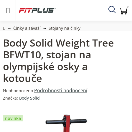
Přejít
na
obsah
Hledat
NÁ
KO
Domů
Činky a závaží
Stojany na činky
Body Solid Weight Tree
BFWT10, stojan na
olympijské osky a
kotouče
Průměrné
Podrobnosti hodnocení
Neohodnoceno
hodnocení
Značka:
Body Solid
produktu
je
0,0
novinka
z
5