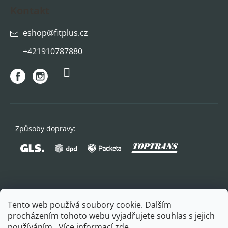
Kontakt
eshop
@
fitplus.cz
+421910787880
Způsoby dopravy:
Oblíbené způsoby platby:
Tento web používá soubory cookie. Dalším
procházením tohoto webu vyjadřujete souhlas s jejich
používáním.. Více informací
zde
.