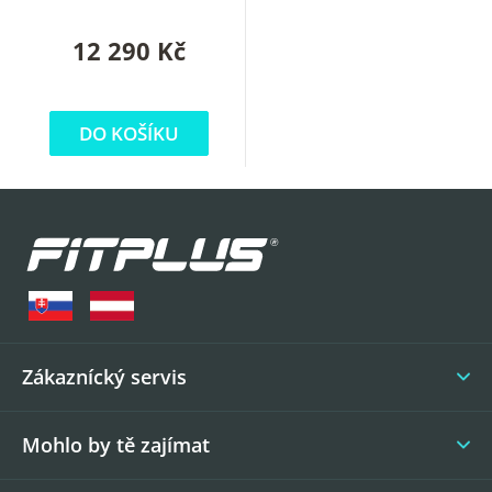
olympijské osky
12 290 Kč
DO KOŠÍKU
Z
á
p
a
t
í
Zákaznícký servis
Mohlo by tě zajímat