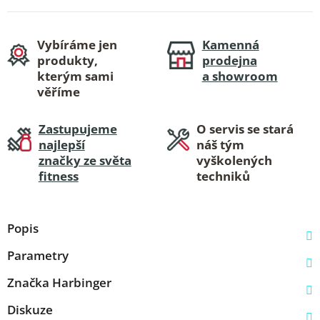
Vybíráme jen
Kamenná
produkty,
prodejna
kterým sami
a showroom
věříme
Zastupujeme
O servis se stará
najlepší
náš tým
značky ze světa
vyškolených
fitness
techniků
Popis
Parametry
Značka
Harbinger
Diskuze