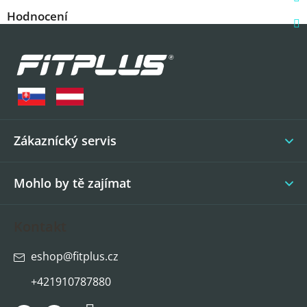
Hodnocení
Z
á
p
a
t
í
Zákaznícký servis
Mohlo by tě zajímat
Kontakt
eshop
@
fitplus.cz
+421910787880