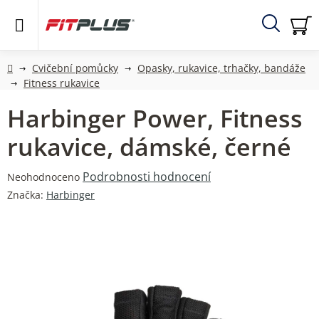
Přejít
na
obsah
Hledat
NÁ
KO
Domů
Cvičební pomůcky
Opasky, rukavice, trhačky, bandáže
Fitness rukavice
Harbinger Power, Fitness
rukavice, dámské, černé
Průměrné
Podrobnosti hodnocení
Neohodnoceno
hodnocení
Značka:
Harbinger
produktu
je
0,0
z
5
hvězdiček.