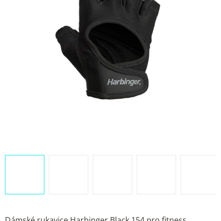
Dámské rukavice Harbinger Black 154 pro fitness,