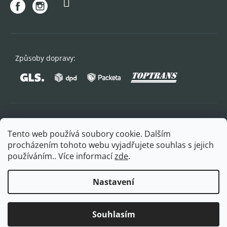
Způsoby dopravy:
Oblíbené způsoby platby:
Tento web používá soubory cookie. Dalším
procházením tohoto webu vyjadřujete souhlas s jejich
používáním.. Více informací
zde
.
Nastavení
Copyright 2026
FITPLUS
. Všechna práva vyhrazena.
Souhlasím
Vytvořil Shoptet Premium