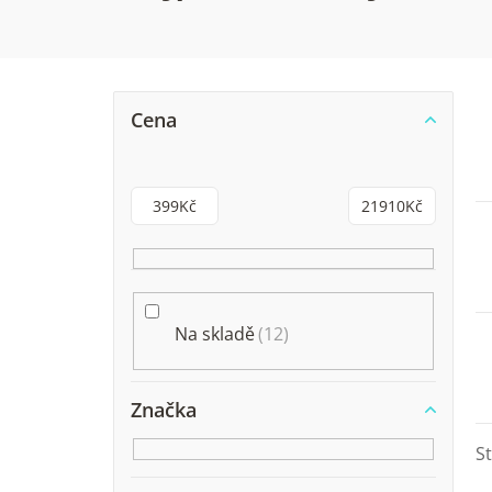
P
Cena
o
s
399
Kč
21910
Kč
t
r
a
Na skladě
12
n
n
Značka
í
S