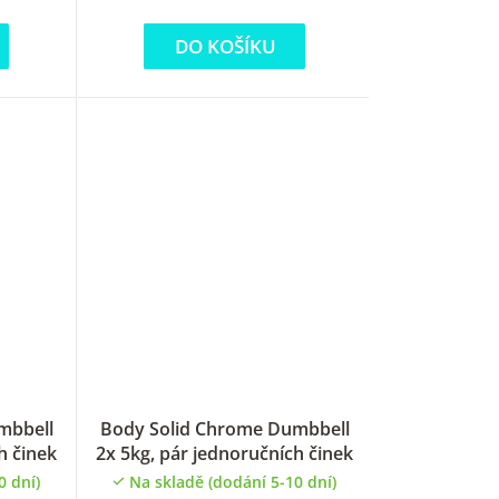
ů
DO KOŠÍKU
mbbell
Body Solid Chrome Dumbbell
h činek
2x 5kg, pár jednoručních činek
0 dní)
Na skladě (dodání 5-10 dní)