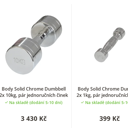
V
ý
p
s
p
o
Body Solid Chrome Dumbbell
Body Solid Chrome Du
2x 10kg, pár jednoručních činek
2x 1kg, pár jednoručníc
d
Na skladě (dodání 5-10 dní)
Na skladě (dodání 5-1
u
3 430 Kč
399 Kč
k