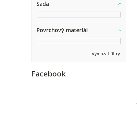
p
Sada
a
n
Povrchový materiál
e
i
l
Vymazat filtry
Facebook
r