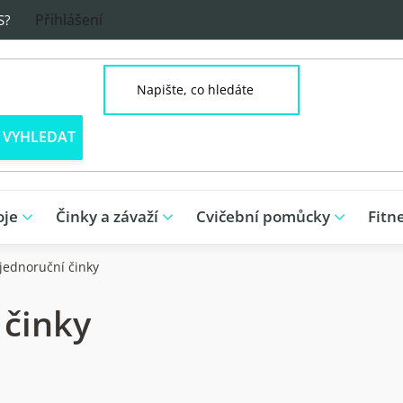
Přihlášení
S?
oje
Činky a závaží
Cvičební pomůcky
Fitn
jednoruční činky
 činky