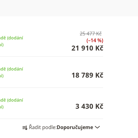
25 477 Kč
adě (dodání
(–14 %)
í)
21 910 Kč
adě (dodání
18 789 Kč
í)
adě (dodání
3 430 Kč
í)
Ř
Řadit podle:
Doporučujeme
a