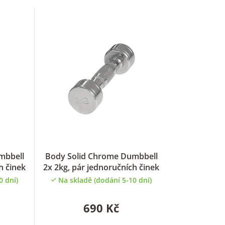
z
e
n
í
p
r
o
d
mbbell
Body Solid Chrome Dumbbell
h činek
2x 2kg, pár jednoručních činek
u
0 dní)
Na skladě (dodání 5-10 dní)
k
690 Kč
t