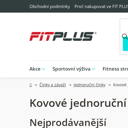
Přejít
Obchodní podmínky
Proč nakupovat ve FIT PLU
na
obsah
Akce
Sportovní výživa
Fitness str
Domů
Činky a závaží
Jednoruční činky
Kovové 
Kovové jednoruční
Nejprodávanější