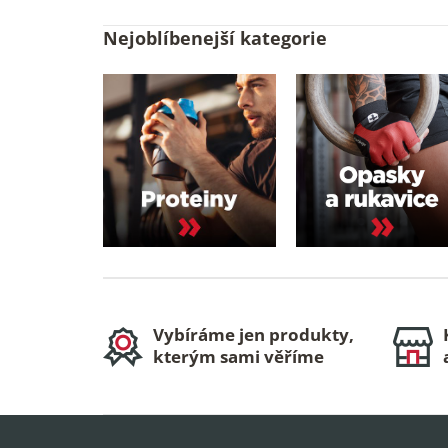
Nejoblíbenejší kategorie
Vybíráme jen produkty,
kterým sami věříme
Z