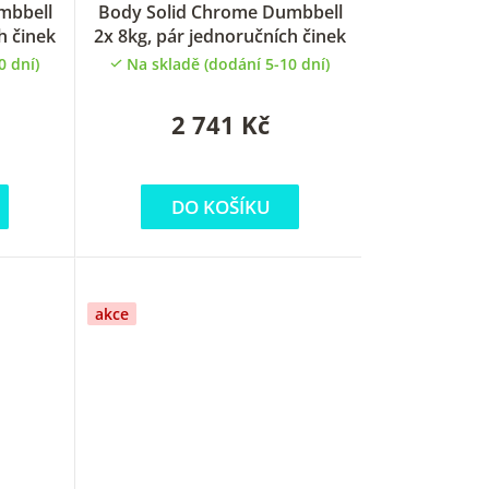
mbbell
Body Solid Chrome Dumbbell
h činek
2x 8kg, pár jednoručních činek
0 dní)
Na skladě (dodání 5-10 dní)
2 741 Kč
DO KOŠÍKU
akce