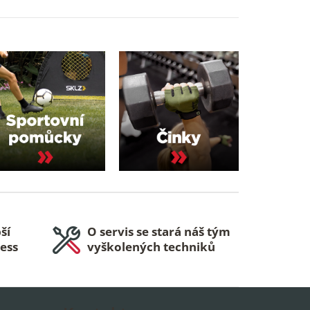
ší
O servis se stará náš tým
ness
vyškolených techniků