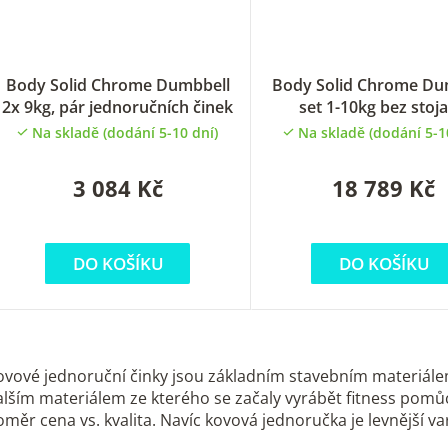
Body Solid Chrome Dumbbell
Body Solid Chrome Du
2x 9kg, pár jednoručních činek
set 1-10kg bez stoj
Na skladě (dodání 5-10 dní)
Na skladě (dodání 5-1
3 084 Kč
18 789 Kč
DO KOŠÍKU
DO KOŠÍKU
O
v
ovové jednoruční činky jsou základním stavebním materiále
l
alším materiálem ze kterého se začaly vyrábět fitness pomůc
oměr cena vs. kvalita. Navíc kovová jednoručka je levnější
á