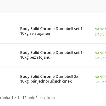
Body Solid Chrome Dumbbell set 1-
Na skl
10kg se stojanem
5-10 dn
Body Solid Chrome Dumbbell set 1-
Na skl
10kg bez stojanu
5-10 dn
Body Solid Chrome Dumbbell 2x
Na skl
10kg, pár jednoručních činek
5-10 dn
tránka
1
z
1
-
12
položek celkem