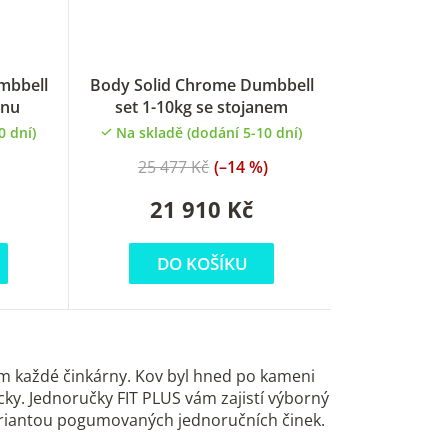
mbbell
Body Solid Chrome Dumbbell
anu
set 1-10kg se stojanem
0 dní)
Na skladě (dodání 5-10 dní)
25 477 Kč
(–14 %)
21 910 Kč
DO KOŠÍKU
m každé činkárny. Kov byl hned po kameni
ky. Jednoručky FIT PLUS vám zajistí výborný
 variantou pogumovaných jednoručních činek.