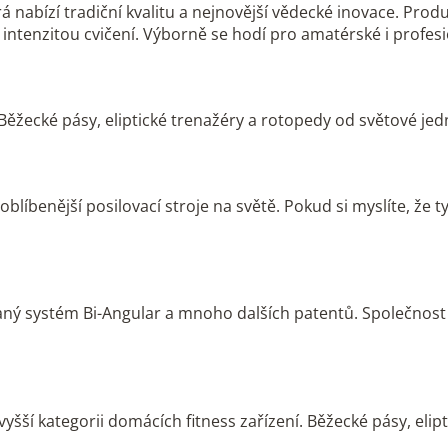
á nabízí tradiční kvalitu a nejnovější vědecké inovace. Prod
a intenzitou cvičení. Výborně se hodí pro amatérské i profes
s. Běžecké pásy, eliptické trenažéry a rotopedy od světové je
benější posilovací stroje na světě. Pokud si myslíte, že tyt
aný systém Bi-Angular a mnoho dalších patentů. Společnost
šší kategorii domácích fitness zařízení. Běžecké pásy, elip