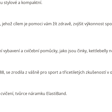
ou stylové a kompaktní.
 jehož cílem je pomoci vám žít zdravě, zvýšit výkonnost sp
í vybavení a cvičební pomůcky, jako jsou činky, kettlebelly 
 se zrodila z vášně pro sport a třicetiletých zkušeností v ob
 cvičení, tvůrce náramku ElastiBand.