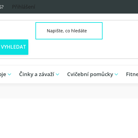
Přihlášení
S?
oje
Činky a závaží
Cvičební pomůcky
Fitn