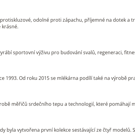
rotiskluzové, odolné proti zápachu, příjemné na dotek a tre
 krásné.
rábí sportovní výživu pro budování svalů, regeneraci, fitness
e 1993. Od roku 2015 se mlékárna podílí také na výrobě prav
ýrobě měřičů srdečního tepu a technologií, které pomáhají 
kdy byla vytvořena první kolekce sestávající ze čtyř modelů