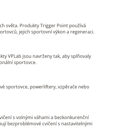
ch světa. Produkty Trigger Point používá
tovců, jejich sportovní výkon a regeneraci.
ukty VPLab jsou navrženy tak, aby splňovaly
ionální sportovce.
ové sportovce, powerliftery, vzpěrače nebo
 cvičení s volnými váhami a bezkonkurenční
ňují bezproblémové cvičení s nastavitelnými