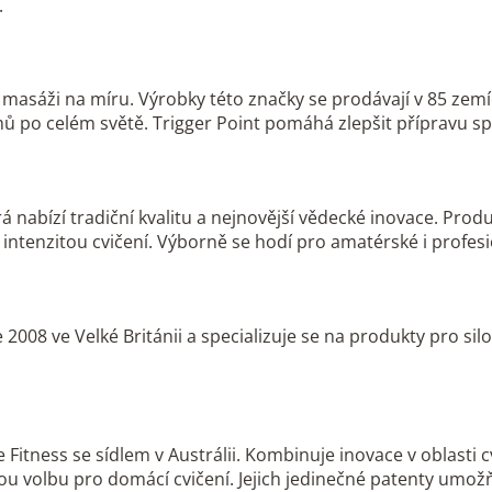
.
 masáži na míru. Výrobky této značky se prodávají v 85 zemí
po celém světě. Trigger Point pomáhá zlepšit přípravu spor
á nabízí tradiční kvalitu a nejnovější vědecké inovace. Prod
a intenzitou cvičení. Výborně se hodí pro amatérské i profes
2008 ve Velké Británii a specializuje se na produkty pro sil
 Fitness se sídlem v Austrálii. Kombinuje inovace v oblasti
lou volbu pro domácí cvičení. Jejich jedinečné patenty umož