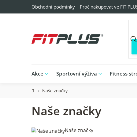
Přejít
Obchodní podmínky
Proč nakupovat ve FIT PLU
na
obsah
Akce
Sportovní výživa
Fitness str
Domů
Naše značky
Naše značky
Naše značky