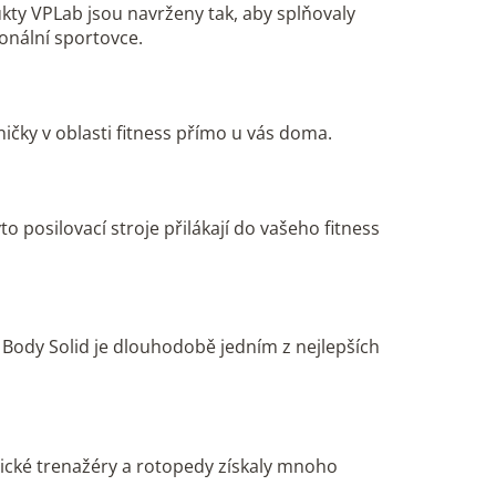
ukty VPLab jsou navrženy tak, aby splňovaly
ionální sportovce.
dničky v oblasti fitness přímo u vás doma.
o posilovací stroje přilákají do vašeho fitness
 Body Solid je dlouhodobě jedním z nejlepších
tické trenažéry a rotopedy získaly mnoho