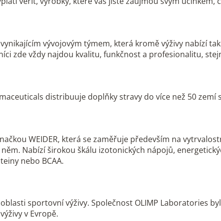
vyplatí věřit, výrobky, které vás jistě zaujmou svým účinkem,
nikajícím vývojovým týmem, která kromě výživy nabízí také 
ci zde vždy najdou kvalitu, funkčnost a profesionalitu, stejn
ceuticals distribuuje doplňky stravy do více než 50 zemí s
značkou WEIDER, která se zaměřuje především na vytrvalostní
 něm. Nabízí širokou škálu izotonických nápojů, energetick
oteiny nebo BCAA.
blasti sportovní výživy. Společnost OLIMP Laboratories byl
výživy v Evropě.