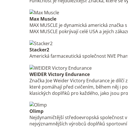
Funkčnost je nejdůležitější! Značka, které se 
Max Muscle
MAX MUSCLE je dynamická americká značka s vy
MAX MUSCLE pokrývají celé USA a jejich zákazní
Stacker2
Americká farmaceutická společnost NVE Pharma
WEIDER Victory Endurance
Značka Joe Weider Victory Endurance je dílčí 
které pomáhají před cvičením, během něj i po
klasických doplňků pro každého, jako jsou pr
Olimp
Nejdynamičtější středoevropská společnost v o
nejvýznamnějších výrobců doplňků sportovní 