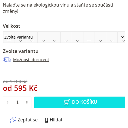
Nalaďte se na ekologickou vlnu a staňte se součástí
změny!
Velikost
Zvolte variantu
Možnosti doručení
od 1 100 Kč
od
595 Kč
Měrná cena:
DO KOŠÍKU
Zeptat se
Hlídat