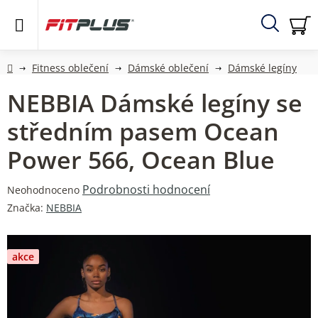
Přejít
na
obsah
Hledat
NÁ
KO
Domů
Fitness oblečení
Dámské oblečení
Dámské legíny
NEBBIA Dámské legíny se
středním pasem Ocean
Power 566, Ocean Blue
Průměrné
Podrobnosti hodnocení
Neohodnoceno
hodnocení
Značka:
NEBBIA
produktu
je
0,0
akce
z
5
hvězdiček.