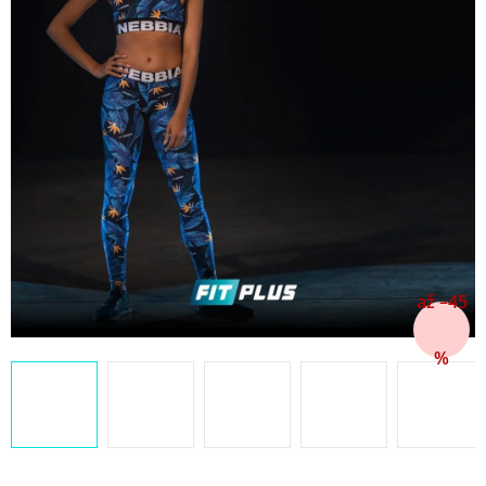
až –45
%