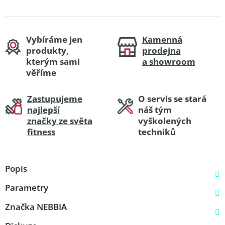
Vybíráme jen
Kamenná
produkty,
prodejna
kterým sami
a showroom
věříme
Zastupujeme
O servis se stará
najlepší
náš tým
značky ze světa
vyškolených
fitness
techniků
Popis
Parametry
Značka
NEBBIA