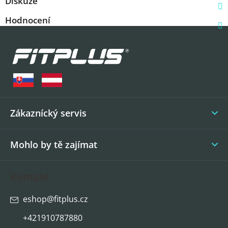
Diskuze
Hodnocení
Z
á
p
a
t
í
Zákaznícký servis
Mohlo by tě zajímat
Kontakt
eshop
@
fitplus.cz
+421910787880