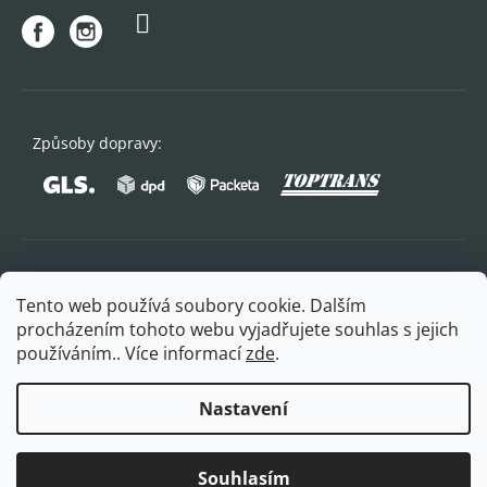
Způsoby dopravy:
Oblíbené způsoby platby:
Tento web používá soubory cookie. Dalším
procházením tohoto webu vyjadřujete souhlas s jejich
používáním.. Více informací
zde
.
Nastavení
Copyright 2026
FITPLUS
. Všechna práva vyhrazena.
Souhlasím
Vytvořil Shoptet Premium