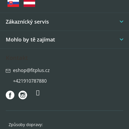
a
t
í
Zákaznícký servis
Mohlo by tě zajímat
Kontakt
eshop
@
fitplus.cz
+421910787880
Způsoby dopravy: