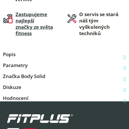
Zastupujeme
O servis se stará
najlepší
náš tým
značky ze světa
vyškolených
fitness
techniků
Popis
Parametry
Značka
Body Solid
Diskuze
Hodnocení
Z
á
p