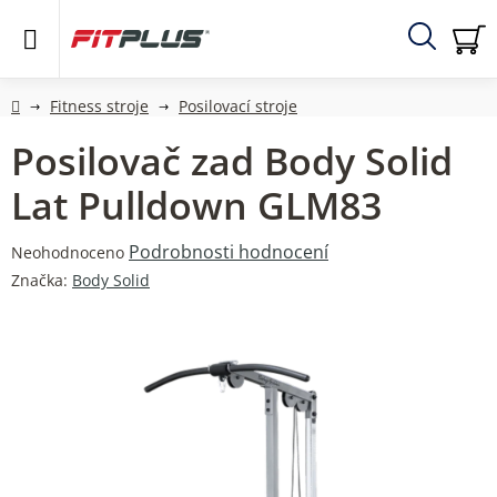
Přejít
na
obsah
Hledat
NÁ
KO
Domů
Fitness stroje
Posilovací stroje
Posilovač zad Body Solid
Lat Pulldown GLM83
Průměrné
Podrobnosti hodnocení
Neohodnoceno
hodnocení
Značka:
Body Solid
produktu
je
0,0
z
5
hvězdiček.