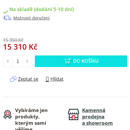
Na skladě (dodání 5-10 dní)
Možnosti doručení
15 350 Kč
15 310 Kč
Měrná cena:
DO KOŠÍKU
Zeptat se
Hlídat
Vybíráme jen
Kamenná
produkty,
prodejna
kterým sami
a showroom
věříme