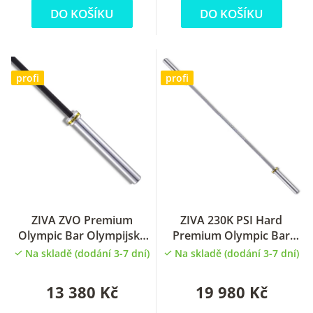
DO KOŠÍKU
DO KOŠÍKU
profi
profi
ZIVA ZVO Premium
ZIVA 230K PSI Hard
Olympic Bar Olympijská
Premium Olympic Bar
oska 220cm
Olympijská oska 200cm
Na skladě (dodání 3-7 dní)
Na skladě (dodání 3-7 dní)
13 380 Kč
19 980 Kč