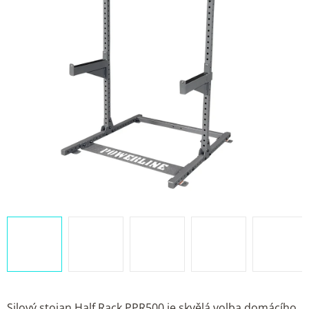
Silový stojan Half Rack PPR500 je skvělá volba domácího