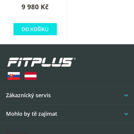
9 980 Kč
DO KOŠÍKU
Z
á
p
a
t
í
Zákaznícký servis
Mohlo by tě zajímat
Kontakt