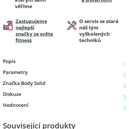
věříme
Zastupujeme
O servis se stará
najlepší
náš tým
značky ze světa
vyškolených
fitness
techniků
Popis
Parametry
Značka
Body Solid
Diskuze
Hodnocení
Související produkty