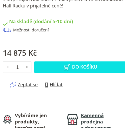
Half Racku v přijatelné ceně!
Na skladě (dodání 5-10 dní)
Možnosti doručení
14 875 Kč
Měrná cena:
DO KOŠÍKU
Zeptat se
Hlídat
Vybíráme jen
Kamenná
produkty,
prodejna
kterým sami
a showroom