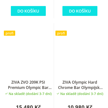
DO KOŠÍKU
DO KOŠÍKU
profi
profi
ZIVA ZVO 209K PSI
ZIVA Olympic Hard
Premium Olympic Bar
Chrome Bar Olympijská
Olympijská oska 170cm
oska 180cm
Na skladě (dodání 3-7 dní)
Na skladě (dodání 3-7 dní)
15 480 Kč
10 980 Kč