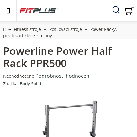
Přejít
na
obsah
Hledat
NÁ
KO
Domů
Fitness stroje
Posilovací stroje
Power Racky,
posilovací klece, stojany
Powerline Power Half
Rack PPR500
Průměrné
Podrobnosti hodnocení
Neohodnoceno
hodnocení
Značka:
Body Solid
produktu
je
0,0
z
5
hvězdiček.