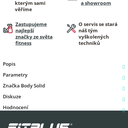
kterým sami
a showroom
věříme
Zastupujeme
O servis se stará
najlepší
náš tým
značky ze světa
vyškolených
fitness
techniků
Popis
Parametry
Značka
Body Solid
Diskuze
Hodnocení
Z
á