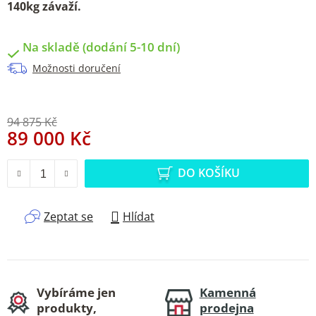
140kg závaží.
Na skladě (dodání 5-10 dní)
Možnosti doručení
94 875 Kč
89 000 Kč
Měrná cena:
DO KOŠÍKU
Zeptat se
Hlídat
Vybíráme jen
Kamenná
produkty,
prodejna