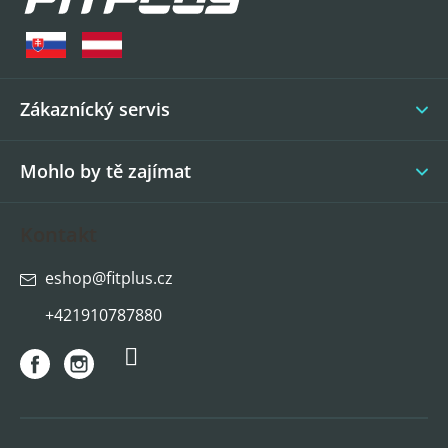
p
a
t
í
Zákaznícký servis
Mohlo by tě zajímat
Kontakt
eshop
@
fitplus.cz
+421910787880