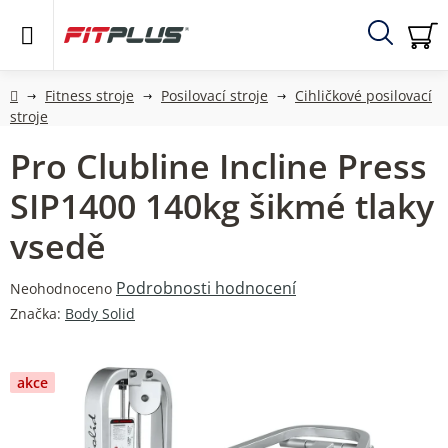
Přejít
na
obsah
Hledat
NÁ
KO
Domů
Fitness stroje
Posilovací stroje
Cihličkové posilovací
stroje
Pro Clubline Incline Press
SIP1400 140kg šikmé tlaky
vsedě
Průměrné
Podrobnosti hodnocení
Neohodnoceno
hodnocení
Značka:
Body Solid
produktu
je
0,0
akce
z
5
hvězdiček.