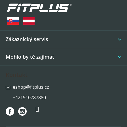
á
p
a
t
í
Zákaznícký servis
Mohlo by tě zajímat
Kontakt
eshop
@
fitplus.cz
+421910787880