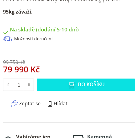
95kg závaží.
Na skladě (dodání 5-10 dní)
Možnosti doručení
99 750 Kč
79 990 Kč
Měrná cena:
DO KOŠÍKU
Zeptat se
Hlídat
Vybíráme jen
Kamenná