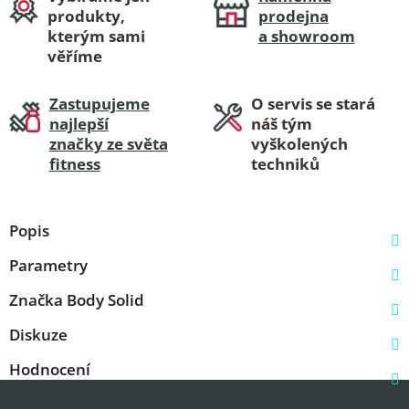
produkty,
prodejna
kterým sami
a showroom
věříme
Zastupujeme
O servis se stará
najlepší
náš tým
značky ze světa
vyškolených
fitness
techniků
Popis
Parametry
Značka
Body Solid
Diskuze
Hodnocení
Z