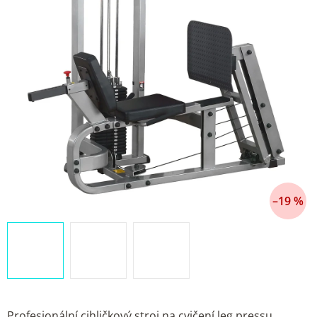
–19 %
Profesionální cihličkový stroj na cvičení leg pressu.