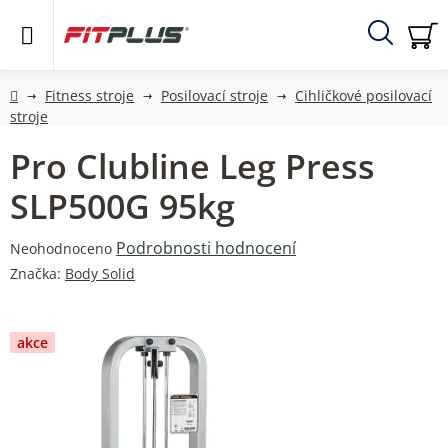
Přejít
na
obsah
Hledat
NÁ
KO
Domů
Fitness stroje
Posilovací stroje
Cihličkové posilovací
stroje
Pro Clubline Leg Press
SLP500G 95kg
Průměrné
Podrobnosti hodnocení
Neohodnoceno
hodnocení
Značka:
Body Solid
produktu
je
0,0
akce
z
5
hvězdiček.