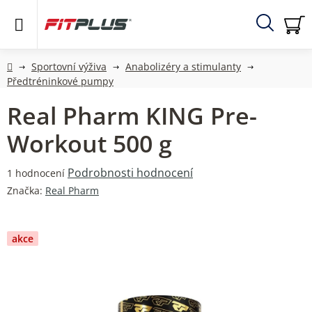
Přejít
na
obsah
Hledat
NÁ
KO
Domů
Sportovní výživa
Anabolizéry a stimulanty
Předtréninkové pumpy
Real Pharm KING Pre-
Workout 500 g
Průměrné
Podrobnosti hodnocení
1 hodnocení
hodnocení
Značka:
Real Pharm
produktu
je
5,0
akce
z
5
hvězdiček.