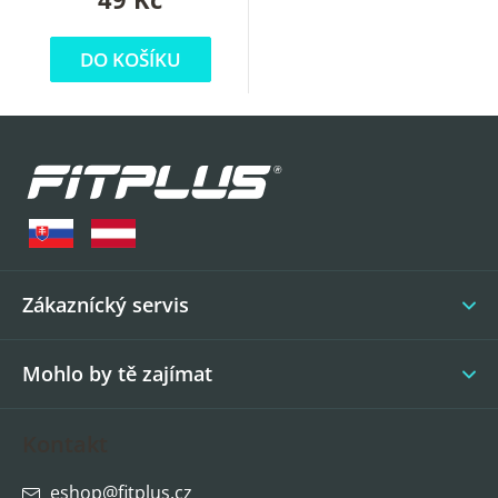
DO KOŠÍKU
Z
á
p
a
t
í
Zákaznícký servis
Mohlo by tě zajímat
Kontakt
eshop
@
fitplus.cz