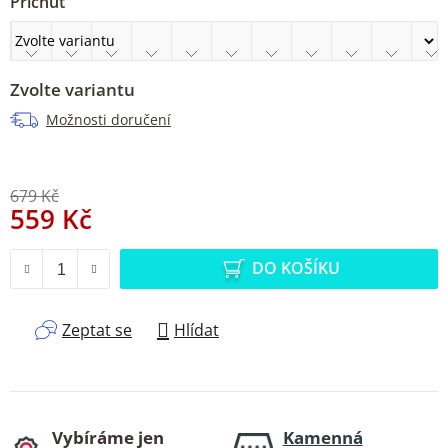
Příchuť
Zvolte variantu
Možnosti doručení
679 Kč
559 Kč
Měrná cena:
DO KOŠÍKU
Zeptat se
Hlídat
Vybíráme jen
Kamenná