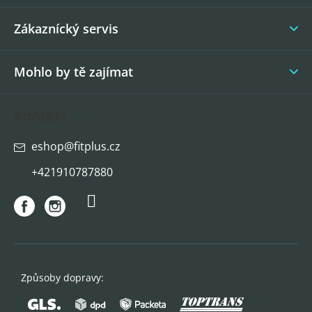
t
í
Zákaznícký servis
Mohlo by tě zajímat
Kontakt
eshop
@
fitplus.cz
+421910787880
Způsoby dopravy: