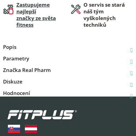
Zastupujeme
O servis se stará
najlepší
náš tým
značky ze světa
vyškolených
fitness
techniků
Popis
Parametry
Značka
Real Pharm
Diskuze
Hodnocení
Z
á
p
a