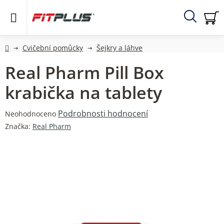
Přejít
na
obsah
Hledat
NÁ
KO
Domů
Cvičební pomůcky
Šejkry a láhve
Real Pharm Pill Box
krabička na tablety
Průměrné
Podrobnosti hodnocení
Neohodnoceno
hodnocení
Značka:
Real Pharm
produktu
je
0,0
z
5
hvězdiček.