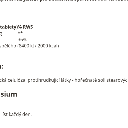
 tablety)
% RWS
g
**
36%
ělého (8400 kJ / 2000 kcal)
:
cká celulóza, protihrudkující látky - hořečnaté soli stearových
ssium
jíst každý den.