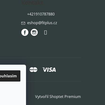
Kontakt
+421910787880
eshop
@
fitplus.cz
způsoby platby:
ouhlasím
Vytvořil Shoptet Premium