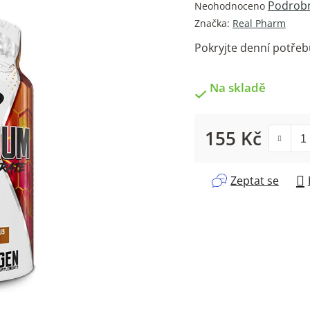
Průměrné
Podrobn
Neohodnoceno
hodnocení
Značka:
Real Pharm
produktu
Pokryjte denní potřeb
je
0,0
z
Na skladě
5
hvězdiček.
155 Kč
Měrná cena:
Zeptat se