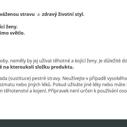
vyváženou stravu
a
zdravý životní styl.
ící ženy.
imo světlo.
y. neměly by jej užívat těhotné a kojící ženy. Je důležité d
vé na kteroukoli složku produktu.
da (sustituce) pestré stravy. Neužívejte v případě vysokéh
astmatu nebo jiných léků. Pokud užíváte jiné léky nebo máte
těhotenství a kojení. Přípravek není určen k používání oso