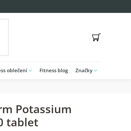
NÁKUPNÍ
KOŠÍK
ess oblečení
Fitness blog
Značky
rm Potassium
0 tablet