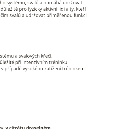
vého systému, svalů a pomáhá udržovat
ežité pro fyzicky aktivní lidi a ty, kteří
řečím svalů a udržovat přiměřenou funkci
stému a svalových křečí.
ležité při intenzivním tréninku.
é v případě vysokého zatížení tréninkem.
avy
v citrátu draselném.