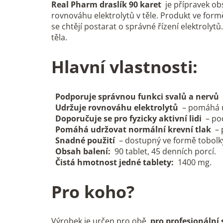
Real Pharm draslík 90 karet
je přípravek ob
rovnováhu elektrolytů v těle. Produkt ve formě k
se chtějí postarat o správné řízení elektroly
těla.
Hlavní vlastnosti:
Podporuje správnou funkci svalů a nervů
Udržuje rovnováhu elektrolytů
– pomáhá ud
Doporučuje se pro fyzicky aktivní lidi
– pod
Pomáhá udržovat normální krevní tlak
– p
Snadné použití
– dostupný ve formě tobolky
Obsah balení:
90 tablet, 45 denních porcí.
Čistá hmotnost jedné tablety:
1400 mg.
Pro koho?
Výrobek je určen pro obě
pro profesionální 