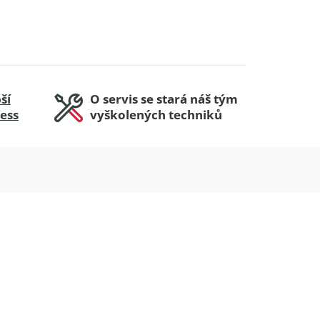
ší
O servis se stará náš tým
ness
vyškolených techniků