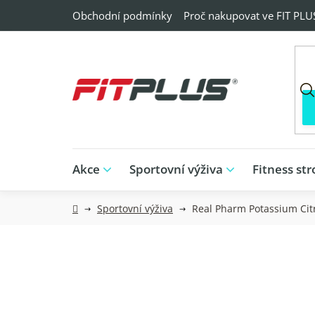
Přejít
Obchodní podmínky
Proč nakupovat ve FIT PLU
na
obsah
Akce
Sportovní výživa
Fitness str
Domů
Sportovní výživa
Real Pharm Potassium Citr