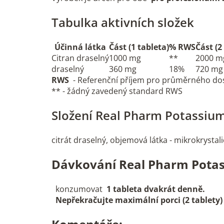
Tabulka aktivních složek
Účinná látka
Část (1 tableta)
% RWS
Část (2
Citran draselný
1000 mg
**
2000 m
draselný
360 mg
18%
720 mg
RWS
- Referenční příjem pro průměrného dosp
** - žádný zavedený standard RWS
Složení Real Pharm Potassium
citrát draselný, objemová látka - mikrokrystali
Dávkování Real Pharm Pota
konzumovat
1 tableta dvakrát denně.
Nepřekračujte maximální porci (2 tablety)