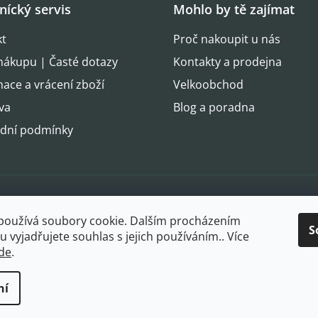
nícký servis
Mohlo by tě zajímat
kt
Proč nakoupit u nás
nákupu | Časté dotazy
Kontakty a prodejna
ace a vrácení zboží
Velkoobchod
va
Blog a poradna
dní podmínky
Oblíbené 
používá soubory cookie. Dalším procházením
S
 vyjadřujete souhlas s jejich používáním.. Více
de
.
ní
azena.