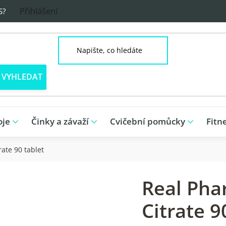
Přihlášení
S?
oje
Činky a závaží
Cvičební pomůcky
Fitn
ate 90 tablet
Real Pha
Citrate 9