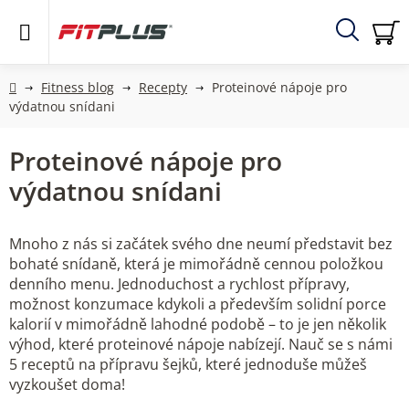
Přejít
na
obsah
Hledat
NÁ
KO
Domů
Fitness blog
Recepty
Proteinové nápoje pro
výdatnou snídani
Proteinové nápoje pro
výdatnou snídani
Mnoho z nás si začátek svého dne neumí představit bez
bohaté snídaně, která je mimořádně cennou položkou
denního menu. Jednoduchost a rychlost přípravy,
možnost konzumace kdykoli a především solidní porce
kalorií v mimořádně lahodné podobě – to je jen několik
výhod, které proteinové nápoje nabízejí. Nauč se s námi
5 receptů na přípravu šejků, které jednoduše můžeš
vyzkoušet doma!