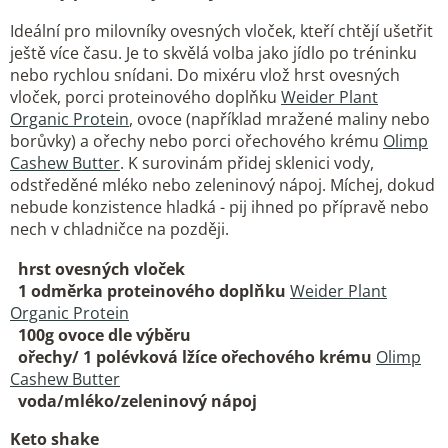
Ideální pro milovníky ovesných vloček, kteří chtějí ušetřit
ještě více času. Je to skvělá volba jako jídlo po tréninku
nebo rychlou snídani. Do mixéru vlož hrst ovesných
vloček, porci proteinového doplňku
Weider Plant
Organic Protein
, ovoce (například mražené maliny nebo
borůvky) a ořechy nebo porci ořechového krému
Olimp
Cashew Butter
. K surovinám přidej sklenici vody,
odstředěné mléko nebo zeleninový nápoj. Míchej, dokud
nebude konzistence hladká - pij ihned po přípravě nebo
nech v chladničce na později.
hrst ovesných vloček
1 odměrka proteinového doplňku
Weider Plant
Organic Protein
100g ovoce dle výběru
ořechy/ 1 polévková lžíce ořechového krému
Olimp
Cashew Butter
voda/mléko/zeleninový nápoj
Keto shake