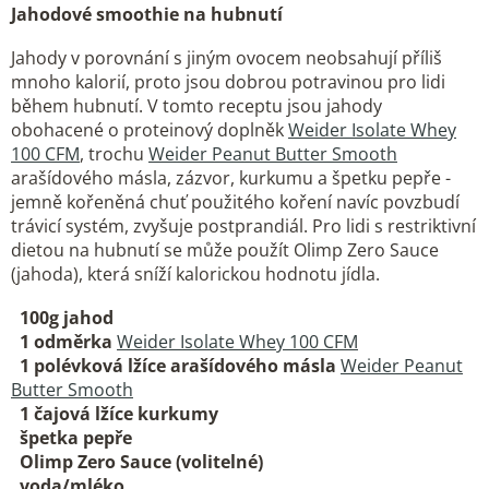
Jahodové smoothie na hubnutí
Jahody v porovnání s jiným ovocem neobsahují příliš
mnoho kalorií, proto jsou dobrou potravinou pro lidi
během hubnutí. V tomto receptu jsou jahody
obohacené o proteinový doplněk
Weider Isolate Whey
100 CFM
, trochu
Weider Peanut Butter Smooth
arašídového másla, zázvor, kurkumu a špetku pepře -
jemně kořeněná chuť použitého koření navíc povzbudí
trávicí systém, zvyšuje postprandiál. Pro lidi s restriktivní
dietou na hubnutí se může použít Olimp Zero Sauce
(jahoda), která sníží kalorickou hodnotu jídla.
100g jahod
1 odměrka
Weider Isolate Whey 100 CFM
1 polévková lžíce arašídového másla
Weider Peanut
Butter Smooth
1 čajová lžíce kurkumy
špetka pepře
Olimp Zero Sauce (volitelné)
voda/mléko