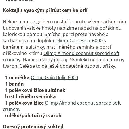
Koktejl s vysokým přírůstkem kalorií
Někomu porce gaineru nestačí – proto všem nadšencům
budování svalové hmoty nabízíme nápad na pořádnou
kalorickou bombu! Smíchej porci proteinového a
sacharidového doplňku
Olimp Gain Bolic 6000
s
banánem, sultánky, hrstí lněného semínka a porcí
oříškového krému
Olimp Almond coconut spread soft
crunchy
. Namísto vody použij 2% mléko nebo polotučný
tvaroh. Celé se to dá ještě dodatečně ozdobit oříšky.
1 odměrka
Olimp Gain Bolic 6000
1 banán
1 polévková lžíce sultánek
hrst lněného semínka
1 polévková lžíce
Olimp Almond coconut spread soft
crunchy
mléko/polotučný tvaroh
Ovesný proteinový koktejl