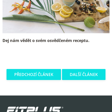
Dej nám vědět o svém osvědčeném receptu.
PŘEDCHOZÍ ČLÁNEK
DALŠÍ ČLÁNEK
Z
á