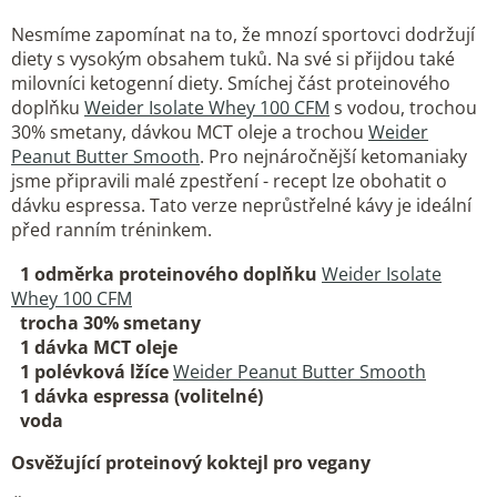
Nesmíme zapomínat na to, že mnozí sportovci dodržují
diety s vysokým obsahem tuků. Na své si přijdou také
milovníci ketogenní diety. Smíchej část proteinového
doplňku
Weider Isolate Whey 100 CFM
s vodou, trochou
30% smetany, dávkou MCT oleje a trochou
Weider
Peanut Butter Smooth
. Pro nejnáročnější ketomaniaky
jsme připravili malé zpestření - recept lze obohatit o
dávku espressa. Tato verze neprůstřelné kávy je ideální
před ranním tréninkem.
1 odměrka proteinového doplňku
Weider Isolate
Whey 100 CFM
trocha 30% smetany
1 dávka MCT oleje
1 polévková lžíce
Weider Peanut Butter Smooth
1 dávka espressa (volitelné)
voda
Osvěžující proteinový koktejl pro vegany