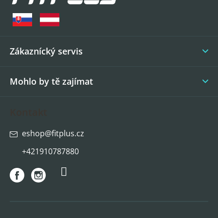
p
a
t
í
Zákaznícký servis
Mohlo by tě zajímat
Kontakt
eshop
@
fitplus.cz
+421910787880