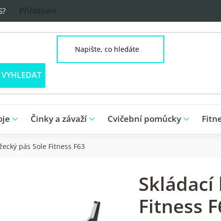
Přihlášení
S?
oje
Činky a závaží
Cvičební pomůcky
Fitn
žecký pás Sole Fitness F63
Skládací
Fitness F