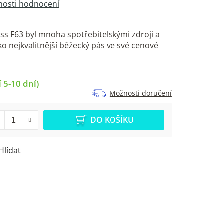
osti hodnocení
ess F63 byl mnoha spotřebitelskými zdroji a
o nejkvalitnější běžecký pás ve své cenové
 5-10 dní)
Možnosti doručení
DO KOŠÍKU
Hlídat