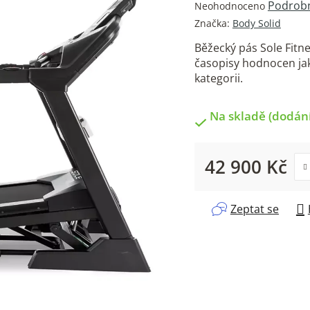
Průměrné
Podrobn
Neohodnoceno
hodnocení
Značka:
Body Solid
produktu
Běžecký pás Sole Fitn
je
časopisy hodnocen jak
0,0
kategorii.
z
5
hvězdiček.
Na skladě (dodání
42 900 Kč
Měrná cena:
Zeptat se