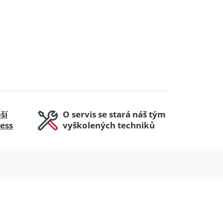
ší
O servis se stará náš tým
ness
vyškolených techniků