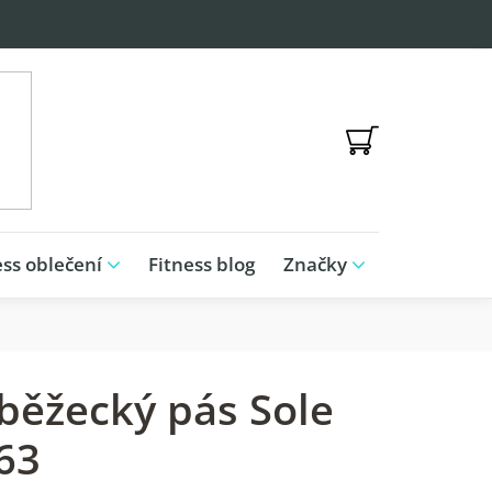
NÁKUPNÍ
KOŠÍK
ess oblečení
Fitness blog
Značky
 běžecký pás Sole
63