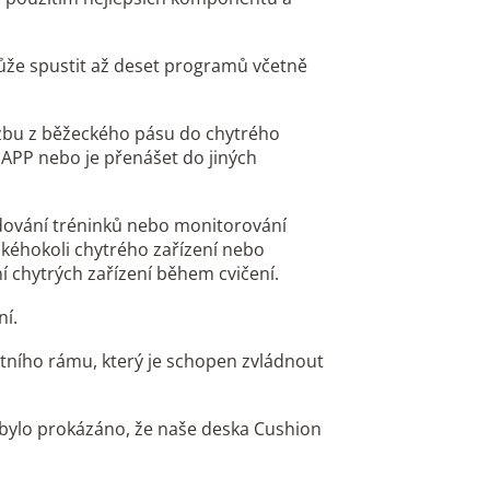
ůže spustit až deset programů včetně
zbu z běžeckého pásu do chytrého
 APP nebo je přenášet do jiných
edování tréninků nebo monitorování
kéhokoli chytrého zařízení nebo
í chytrých zařízení během cvičení.
ní.
stního rámu, který je schopen zvládnout
 bylo prokázáno, že naše deska Cushion