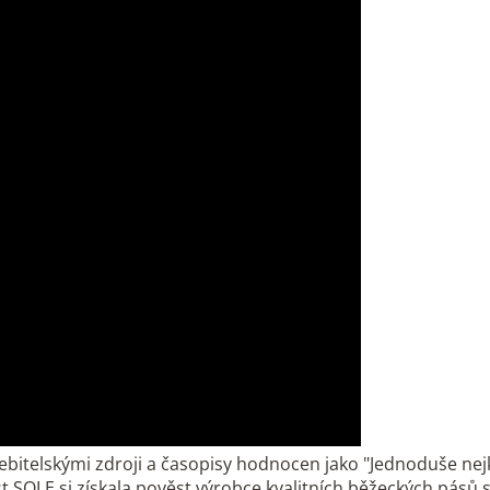
ebitelskými zdroji a časopisy hodnocen jako "Jednoduše nejk
st SOLE si získala pověst výrobce kvalitních běžeckých pásů