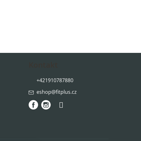
Kontakt
+421910787880
eshop
@
fitplus.cz