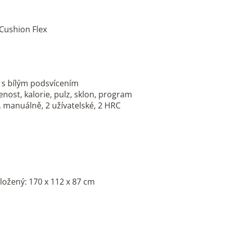
Cushion Flex
j s bílým podsvícením
enost, kalorie, pulz, sklon, program
 manuálně, 2 užívatelské, 2 HRC
složený: 170 x 112 x 87 cm