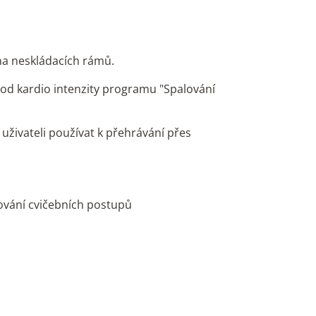
ina neskládacích rámů.
 od kardio intenzity programu "Spalování
živateli používat k přehrávání přes
rování cvičebních postupů