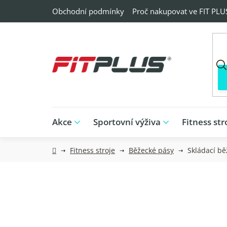
Přejít
Obchodní podmínky
Proč nakupovat ve FIT PLU
na
obsah
Akce
Sportovní výživa
Fitness str
Domů
Fitness stroje
Běžecké pásy
Skládací bě