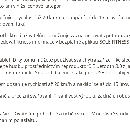
o ani v nižší cenové kategorii.
čných rychlostí až 20 km/h a stoupání až do 15 úrovní a m
lování tuků.
tooth, která uživatelům umožňuje zaznamenávat zpětnou va
edovat fitness informace v bezplatné aplikaci SOLE FITNESS
blet. Díky tomu můžete používat svá chytrá zařízení ke sl
jte hudbu prostřednictvím reproduktorů Bluetooth 3.0 z ja
cného kabelu. Součástí balení je také port USB pro nabíjen
 dosahuje rychlosti až 20 km/h a naklápí se až do 15 úrov
sné a precizní svařování. Trvanlivost výrobku začíná u robu
ašim uživatelům pohodlné a tiché cvičení. V nedávné studii
háním po asfaltu.