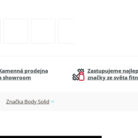
Kamenná prodejna
Zastupujeme najlep
a showroom
značky ze světa fit
Značka
Body Solid