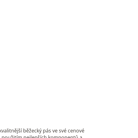
valitnější běžecký pás ve své cenové
 s použitím nejlepších komponentů a