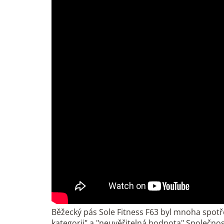
Běžecký pás Sole Fitness F63 byl mnoha spotř
kategorii" a "neuvěřitelná hodnota".Společno