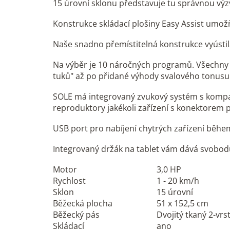
15 úrovní sklonu představuje tu správnou výz
Konstrukce skládací plošiny Easy Assist umo
Naše snadno přemístitelná konstrukce vyústila
Na výběr je 10 náročných programů. Všechny t
tuků" až po přidané výhody svalového tonusu
SOLE má integrovaný zvukový systém s kompati
reproduktory jakékoli zařízení s konektorem p
USB port pro nabíjení chytrých zařízení během
Integrovaný držák na tablet vám dává svobodu
Motor
3,0 HP
Rychlost
1 - 20 km/h
Sklon
15 úrovní
Běžecká plocha
51 x 152,5 cm
Běžecký pás
Dvojitý tkaný 2-vrs
Skládací
ano