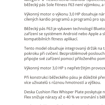
běžecký pás Sole Fitness F63 není výjimkou, a t
Výkonný motor o výkonu 3,0 HP dosahuje náro
cílených kardio programů a programů pro spa
Běžecký pás F63 je vybaven technologií Blue
zařízení se systémem Android nebo Apple a sl
kompatibilních fitness aplikací.
Tento model obsahuje integrovaný držák na ta
pokroku při cvičení. Bezproblémově poslouche
připojte své zařízení pomocí přiloženého pomo
Výkonný motor 3,0 HP s nepřetržitým provozem
Při konstrukci běžeckého pásu je důležité pře
více uživatelů s různou hmotností a výškou.
Deska Cushion Flex Whisper Plate poskytuje n
Flex snižuje nárazy až o 40 % ve srovnání s bě