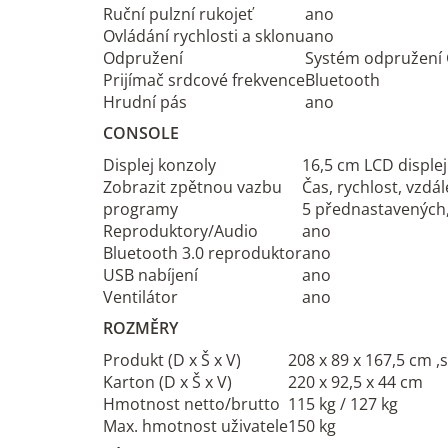
Ruční pulzní rukojeť
ano
Ovládání rychlosti a sklonu
ano
Odpružení
Systém odpružení 
Prijímač srdcové frekvence
Bluetooth
Hrudní pás
ano
CONSOLE
Displej konzoly
16,5 cm LCD disple
Zobrazit zpětnou vazbu
Čas, rychlost, vzdál
programy
5 přednastavených,
Reproduktory/Audio
ano
Bluetooth 3.0 reproduktor
ano
USB nabíjení
ano
Ventilátor
ano
ROZMĚRY
Produkt (D x Š x V)
208 x 89 x 167,5 cm ,
Karton (D x Š x V)
220 x 92,5 x 44 cm
Hmotnost netto/brutto
115 kg / 127 kg
Max. hmotnost uživatele
150 kg