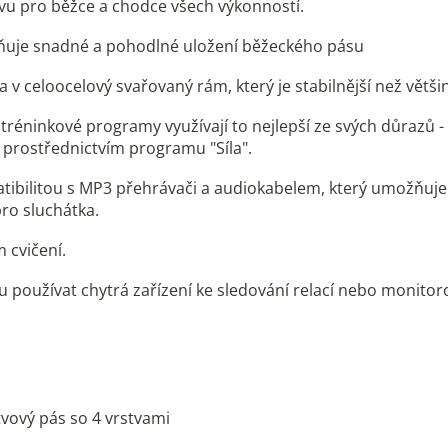
vu pro běžce a chodce všech výkonností.
žňuje snadné a pohodlné uložení běžeckého pásu
 v celoocelový svařovaný rám, který je stabilnější než větš
réninkové programy využívají to nejlepší ze svých důrazů -
 prostřednictvím programu "Síla".
bilitou s MP3 přehrávači a audiokabelem, který umožňuje u
ro sluchátka.
 cvičení.
 používat chytrá zařízení ke sledování relací nebo monito
tvový pás so 4 vrstvami