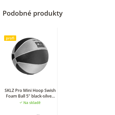
Podobné produkty
profi
SKLZ Pro Mini Hoop Swish
Foam Ball 5" black-silver,
pěnový mini basketbalový
Na skladě
míč