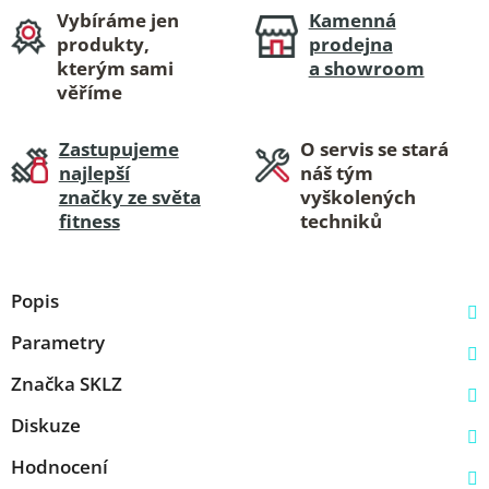
Vybíráme jen
Kamenná
produkty,
prodejna
kterým sami
a showroom
věříme
Zastupujeme
O servis se stará
najlepší
náš tým
značky ze světa
vyškolených
fitness
techniků
Popis
Parametry
Značka
SKLZ
Diskuze
Hodnocení