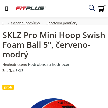
Přejít
na
obsah
Hledat
NÁ
KO
Domů
Cvičební pomůcky
Sportovní pomůcky
SKLZ Pro Mini Hoop Swish
Foam Ball 5", červeno-
modrý
Průměrné
Podrobnosti hodnocení
Neohodnoceno
hodnocení
Značka:
SKLZ
produktu
je
0,0
profi
z
5
hvězdiček.