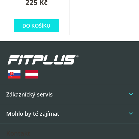
225 Kč
DO KOŠÍKU
Z
á
p
a
t
í
Zákaznícký servis
Mohlo by tě zajímat
Kontakt