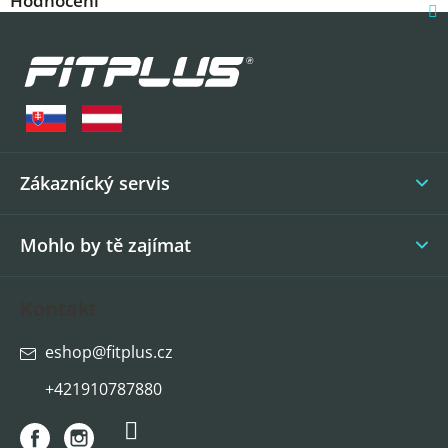
Hodnocení
Z
á
p
a
t
í
Zákaznícký servis
Mohlo by tě zajímat
Kontakt
eshop
@
fitplus.cz
+421910787880