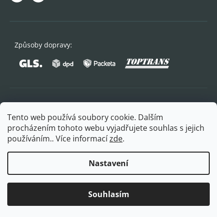
Způsoby dopravy:
Oblíbené způsoby platby:
Tento web používá soubory cookie. Dalším
procházením tohoto webu vyjadřujete souhlas s jejich
používáním.. Více informací
zde
.
Nastavení
Copyright 2026
FITPLUS
. Všechna práva vyhrazena.
Souhlasím
Vytvořil Shoptet Premium