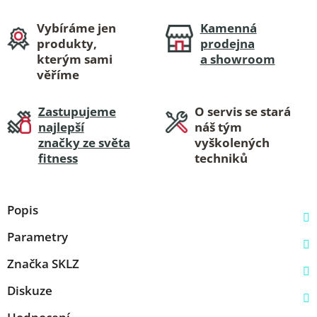
Vybíráme jen
Kamenná
produkty,
prodejna
kterým sami
a showroom
věříme
Zastupujeme
O servis se stará
najlepší
náš tým
značky ze světa
vyškolených
fitness
techniků
Popis
Parametry
Značka
SKLZ
Diskuze