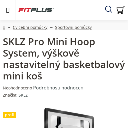
Přejít
na
obsah
Hledat
NÁ
KO
Domů
Cvičební pomůcky
Sportovní pomůcky
SKLZ Pro Mini Hoop
System, výškově
nastavitelný basketbalový
mini koš
Průměrné
Podrobnosti hodnocení
Neohodnoceno
hodnocení
Značka:
SKLZ
produktu
je
0,0
profi
z
5