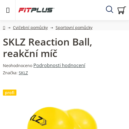
Přejít
na
obsah
Hledat
NÁ
KO
Domů
Cvičební pomůcky
Sportovní pomůcky
SKLZ Reaction Ball,
reakční míč
Průměrné
Podrobnosti hodnocení
Neohodnoceno
hodnocení
Značka:
SKLZ
produktu
je
0,0
profi
z
5
hvězdiček.