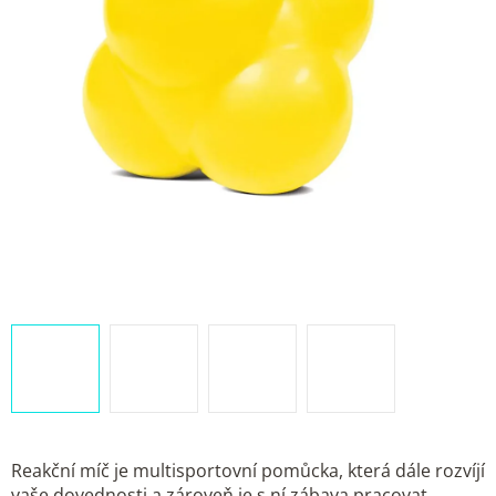
Reakční míč je multisportovní pomůcka, která dále rozvíjí
vaše dovednosti a zároveň je s ní zábava pracovat