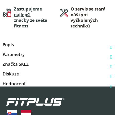
Zastupujeme
O servis se stará
najlepší
náš tým
značky ze světa
vyškolených
fitness
techniků
Popis
Parametry
Značka
SKLZ
Diskuze
Hodnocení
Z
á
p
a