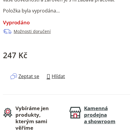
Položka byla vyprodána…
Vyprodáno
Možnosti doručení
247 Kč
Měrná cena:
Zeptat se
Hlídat
Vybíráme jen
Kamenná
produkty,
prodejna
kterým sami
a showroom
věříme