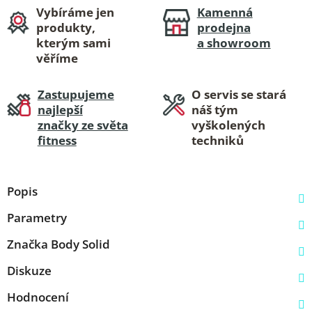
Vybíráme jen
Kamenná
produkty,
prodejna
kterým sami
a showroom
věříme
Zastupujeme
O servis se stará
najlepší
náš tým
značky ze světa
vyškolených
fitness
techniků
Popis
Parametry
Značka
Body Solid
Diskuze
Hodnocení