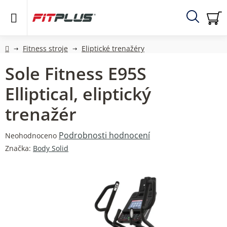
Přejít
na
obsah
Hledat
NÁ
KO
Domů
Fitness stroje
Eliptické trenažéry
Sole Fitness E95S
Elliptical, eliptický
trenažér
Průměrné
Podrobnosti hodnocení
Neohodnoceno
hodnocení
Značka:
Body Solid
produktu
je
0,0
z
5
hvězdiček.