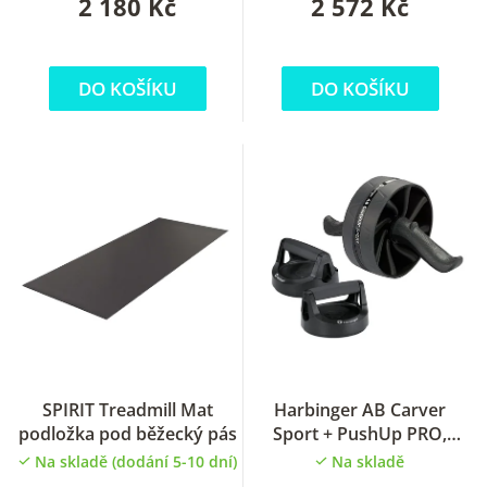
2 180 Kč
2 572 Kč
DO KOŠÍKU
DO KOŠÍKU
SPIRIT Treadmill Mat
Harbinger AB Carver
podložka pod běžecký pás
Sport + PushUp PRO,
kolečko na břicho + stojan
Na skladě (dodání 5-10 dní)
Na skladě
na kliky