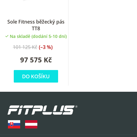
Sole Fitness běžecký pás
TT8
Na skladě (dodání 5-10 dní)
101 125 Kč
(–3 %)
97 575 Kč
DO KOŠÍKU
Z
á
p
a
t