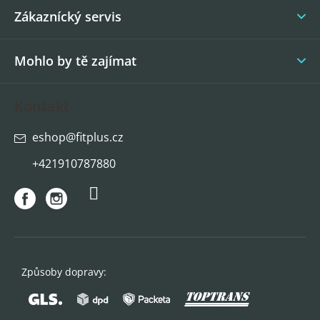
í
Zákaznícký servis
Mohlo by tě zajímat
Kontakt
eshop
@
fitplus.cz
+421910787880
Způsoby dopravy: