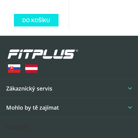
DO KOŠÍKU
Z
á
p
a
t
í
Zákaznícký servis
Mohlo by tě zajímat
Kontakt