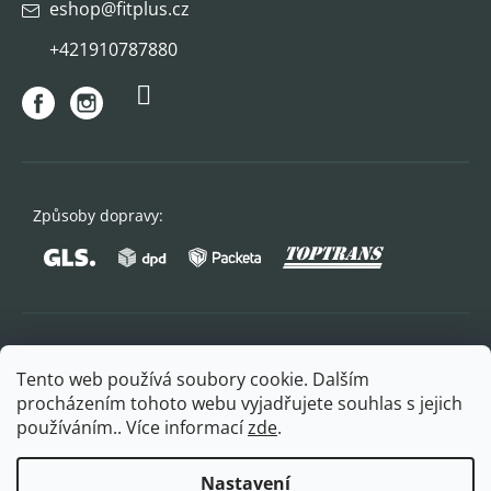
eshop
@
fitplus.cz
+421910787880
Způsoby dopravy:
Oblíbené způsoby platby:
Tento web používá soubory cookie. Dalším
procházením tohoto webu vyjadřujete souhlas s jejich
používáním.. Více informací
zde
.
Nastavení