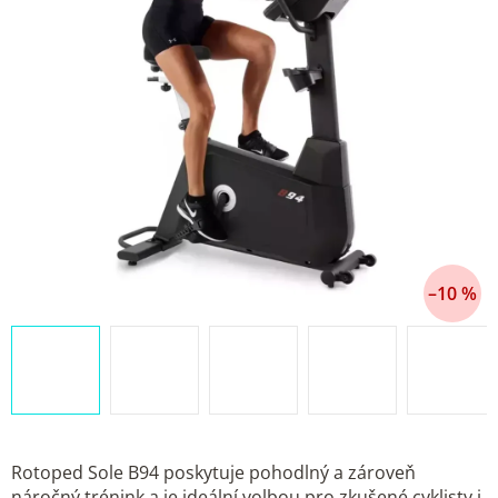
–10 %
Rotoped Sole B94 poskytuje pohodlný a zároveň
náročný trénink a je ideální volbou pro zkušené cyklisty i