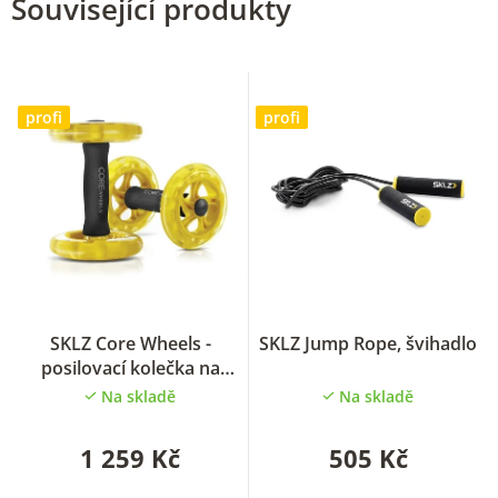
Související produkty
profi
profi
Průměrné
SKLZ Core Wheels -
SKLZ Jump Rope, švihadlo
hodnocení
posilovací kolečka na
produktu
břicho, 2ks
Na skladě
Na skladě
je
5,0
z
1 259 Kč
505 Kč
5