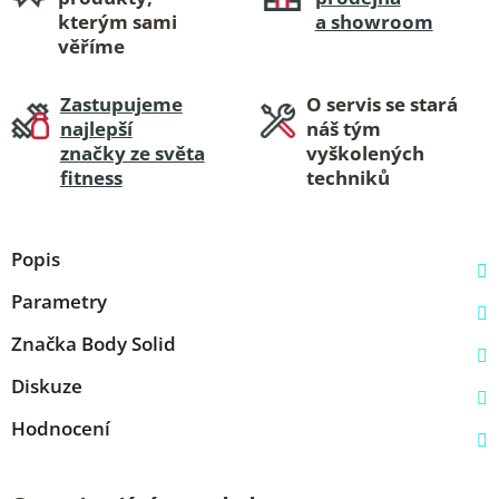
kterým sami
a showroom
věříme
Zastupujeme
O servis se stará
najlepší
náš tým
značky ze světa
vyškolených
fitness
techniků
Popis
Parametry
Značka
Body Solid
Diskuze
Hodnocení