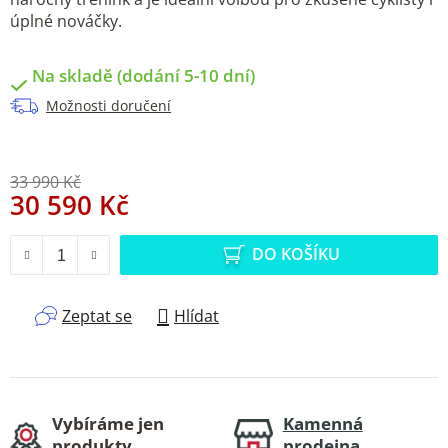
úplné nováčky.
Na skladě (dodání 5-10 dní)
Možnosti doručení
33 990 Kč
30 590 Kč
Měrná cena:
DO KOŠÍKU
Zeptat se
Hlídat
Vybíráme jen
Kamenná
produkty,
prodejna