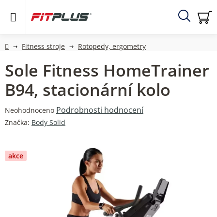
Přejít
na
obsah
Hledat
NÁ
KO
Domů
Fitness stroje
Rotopedy, ergometry
Sole Fitness HomeTrainer
B94, stacionární kolo
Průměrné
Podrobnosti hodnocení
Neohodnoceno
hodnocení
Značka:
Body Solid
produktu
je
0,0
akce
z
5
hvězdiček.