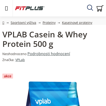
Přejít
na
obsah
Hledat
NÁ
KO
Domů
Sportovní výživa
Proteiny
Kaseinové proteiny
VPLAB Casein & Whey
Protein 500 g
Průměrné
Podrobnosti hodnocení
Neohodnoceno
hodnocení
Značka:
VPLab
produktu
je
0,0
akce
z
5
hvězdiček.