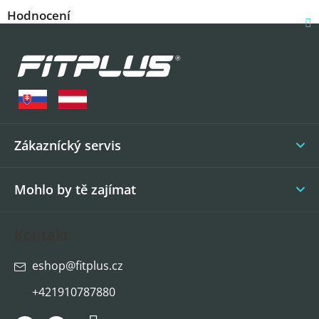
Hodnocení
Z
á
p
a
t
í
Zákaznícký servis
Mohlo by tě zajímat
Kontakt
eshop
@
fitplus.cz
+421910787880