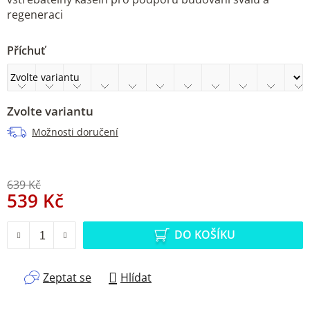
regeneraci
Příchuť
Zvolte variantu
Možnosti doručení
639 Kč
539 Kč
Měrná cena:
DO KOŠÍKU
Zeptat se
Hlídat