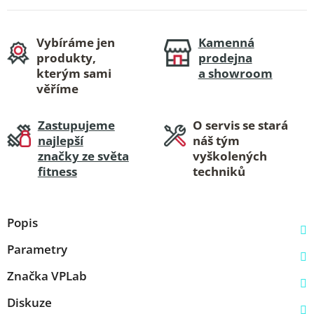
Vybíráme jen
Kamenná
produkty,
prodejna
kterým sami
a showroom
věříme
Zastupujeme
O servis se stará
najlepší
náš tým
značky ze světa
vyškolených
fitness
techniků
Popis
Parametry
Značka
VPLab
Diskuze