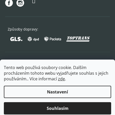
Způsoby dopravy:
Oblíbené způsoby platby:
Tento web používá soubory cookie. Dalším
procházením tohoto webu vyjadřujete souhlas s jejich
používáním.. Více informací
zde
.
Nastavení
Copyright 2026
FITPLUS
. Všechna práva vyhrazena.
Souhlasím
Vytvořil Shoptet Premium