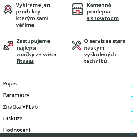
Vybíráme jen
Kamenná
produkty,
prodejna
kterým sami
a showroom
věříme
Zastupujeme
O servis se stará
najlepší
náš tým
značky ze světa
vyškolených
fitness
techniků
Popis
Parametry
Značka
VPLab
Diskuze
Hodnocení