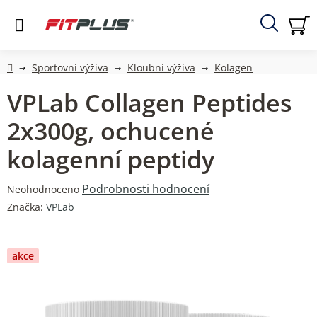
Přejít
na
obsah
Hledat
NÁ
KO
Domů
Sportovní výživa
Kloubní výživa
Kolagen
VPLab Collagen Peptides
2x300g, ochucené
kolagenní peptidy
Průměrné
Podrobnosti hodnocení
Neohodnoceno
hodnocení
Značka:
VPLab
produktu
je
0,0
akce
z
5
hvězdiček.