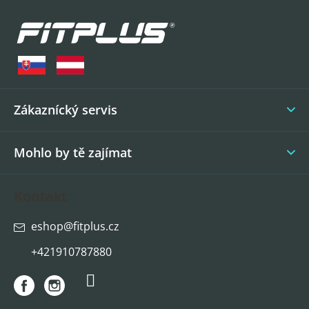
Z
á
p
a
t
í
Zákaznícký servis
Mohlo by tě zajímat
Kontakt
eshop
@
fitplus.cz
+421910787880