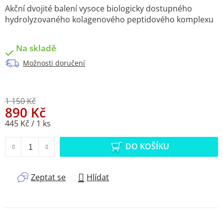
Akční dvojité balení vysoce biologicky dostupného
hydrolyzovaného kolagenového peptidového komplexu
Na skladě
Možnosti doručení
1 150 Kč
890 Kč
Měrná cena:
445 Kč / 1 ks
DO KOŠÍKU
Zeptat se
Hlídat