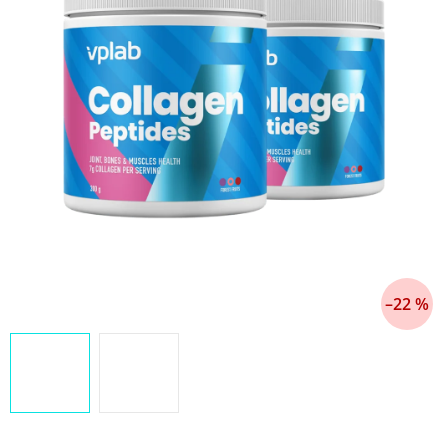
–22 %