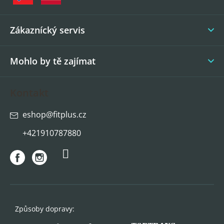
t
í
Zákaznícký servis
Mohlo by tě zajímat
Kontakt
eshop
@
fitplus.cz
+421910787880
Způsoby dopravy: