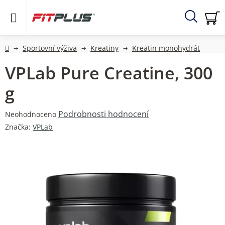
Přejít
na
obsah
Hledat
NÁ
KO
Domů
Sportovní výživa
Kreatiny
Kreatin monohydrát
VPLab Pure Creatine, 300
g
Průměrné
Podrobnosti hodnocení
Neohodnoceno
hodnocení
Značka:
VPLab
produktu
je
0,0
z
5
hvězdiček.