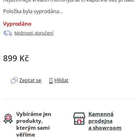
Položka byla vyprodána…
Vyprodáno
Možnosti doručení
899 Kč
Měrná cena:
Zeptat se
Hlídat
Vybíráme jen
Kamenná
produkty,
prodejna
kterým sami
a showroom
věříme