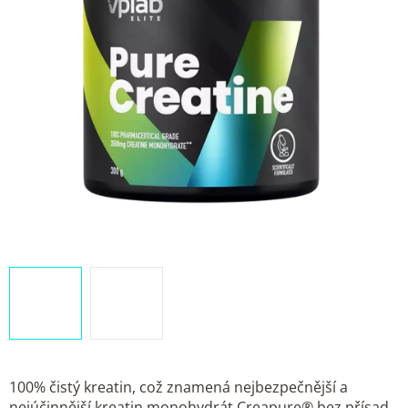
100% čistý kreatin, což znamená nejbezpečnější a
nejúčinnější kreatin monohydrát Creapure® bez přísad.