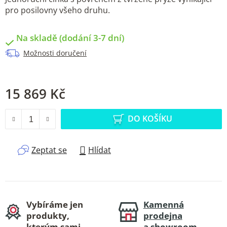
pro posilovny všeho druhu.
Na skladě (dodání 3-7 dní)
Možnosti doručení
15 869 Kč
Měrná cena:
DO KOŠÍKU
Zeptat se
Hlídat
Vybíráme jen
Kamenná
produkty,
prodejna
kterým sami
a showroom