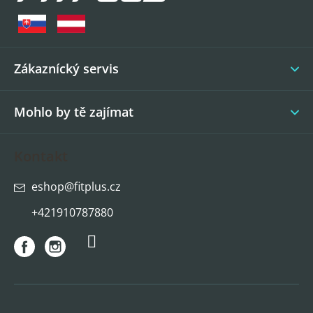
p
a
t
í
Zákaznícký servis
Mohlo by tě zajímat
Kontakt
eshop
@
fitplus.cz
+421910787880