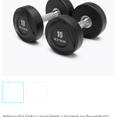
Jednoruční činka s povrchem z tvrzené pryže vynikající