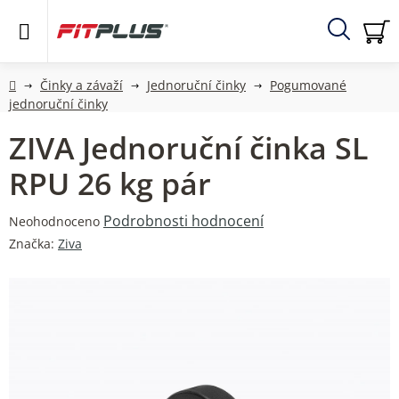
Přejít
na
obsah
Hledat
NÁ
KO
Domů
Činky a závaží
Jednoruční činky
Pogumované
jednoruční činky
ZIVA Jednoruční činka SL
RPU 26 kg pár
Průměrné
Podrobnosti hodnocení
Neohodnoceno
hodnocení
Značka:
Ziva
produktu
je
0,0
z
5
hvězdiček.