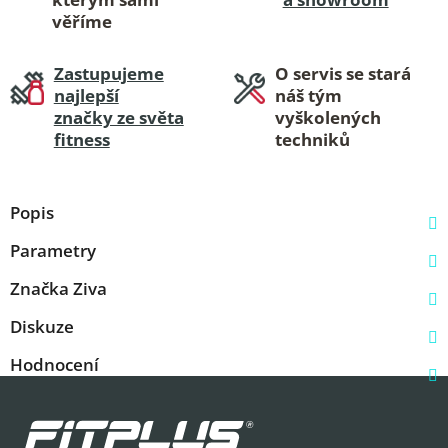
věříme
Zastupujeme
O servis se stará
najlepší
náš tým
značky ze světa
vyškolených
fitness
techniků
Popis
Parametry
Značka
Ziva
Diskuze
Hodnocení
Z
á