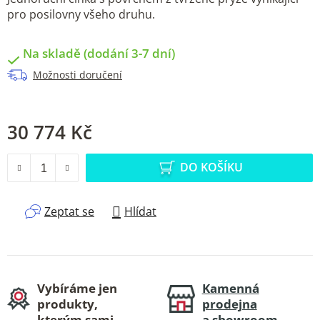
pro posilovny všeho druhu.
Na skladě (dodání 3-7 dní)
Možnosti doručení
30 774 Kč
Měrná cena:
DO KOŠÍKU
Zeptat se
Hlídat
Vybíráme jen
Kamenná
produkty,
prodejna
kterým sami
a showroom