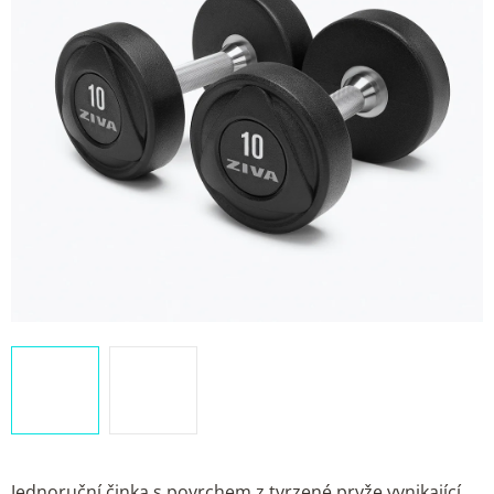
Jednoruční činka s povrchem z tvrzené pryže vynikající