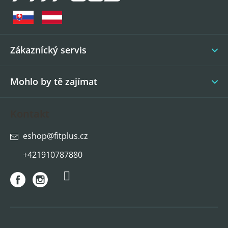
p
a
t
í
Zákaznícký servis
Mohlo by tě zajímat
Kontakt
eshop
@
fitplus.cz
+421910787880