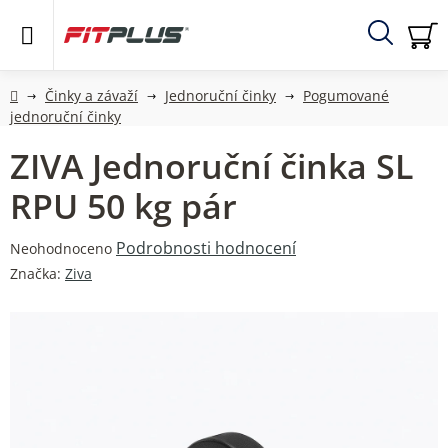
Přejít
na
obsah
Hledat
NÁ
KO
Domů
Činky a závaží
Jednoruční činky
Pogumované
jednoruční činky
ZIVA Jednoruční činka SL
RPU 50 kg pár
Průměrné
Podrobnosti hodnocení
Neohodnoceno
hodnocení
Značka:
Ziva
produktu
je
0,0
z
5
hvězdiček.