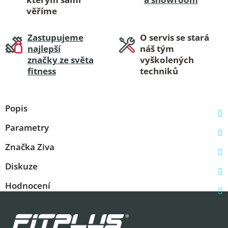
věříme
Zastupujeme
O servis se stará
najlepší
náš tým
značky ze světa
vyškolených
fitness
techniků
Popis
Parametry
Značka
Ziva
Diskuze
Hodnocení
Z
á