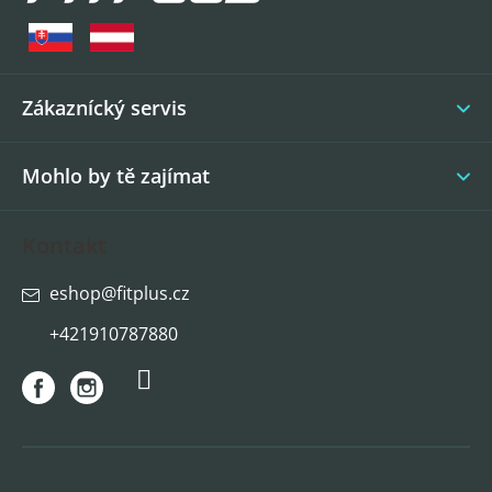
p
a
t
í
Zákaznícký servis
Mohlo by tě zajímat
Kontakt
eshop
@
fitplus.cz
+421910787880