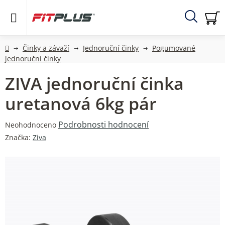
Přejít
na
obsah
Hledat
NÁ
KO
Domů
Činky a závaží
Jednoruční činky
Pogumované
jednoruční činky
ZIVA jednoruční činka
uretanová 6kg pár
Průměrné
Podrobnosti hodnocení
Neohodnoceno
hodnocení
Značka:
Ziva
produktu
je
0,0
z
5
hvězdiček.