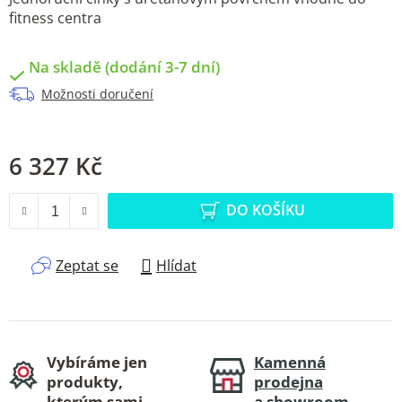
fitness centra
Na skladě (dodání 3-7 dní)
Možnosti doručení
6 327 Kč
Měrná cena:
DO KOŠÍKU
Zeptat se
Hlídat
Vybíráme jen
Kamenná
produkty,
prodejna
kterým sami
a showroom