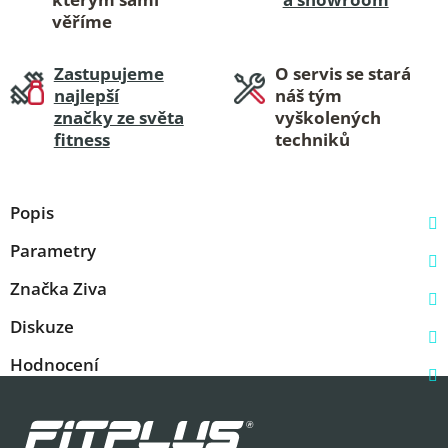
věříme
Zastupujeme
O servis se stará
najlepší
náš tým
značky ze světa
vyškolených
fitness
techniků
Popis
Parametry
Značka
Ziva
Diskuze
Hodnocení
Z
á