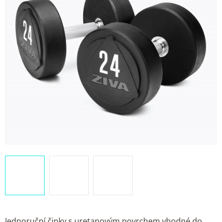
Jednoruční činky s uretanovým povrchem vhodné do