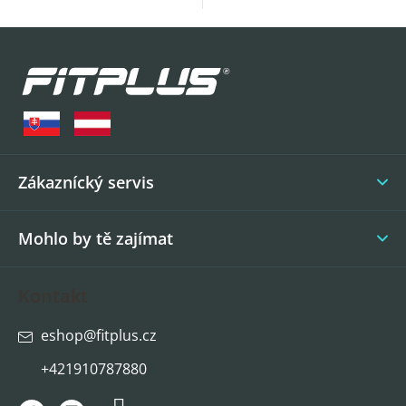
Z
á
p
a
t
í
Zákaznícký servis
Mohlo by tě zajímat
Kontakt
eshop
@
fitplus.cz
+421910787880