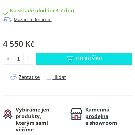
Na skladě (dodání 3-7 dní)
Možnosti doručení
4 550 Kč
Měrná cena:
DO KOŠÍKU
Zeptat se
Hlídat
Vybíráme jen
Kamenná
produkty,
prodejna
kterým sami
a showroom
věříme