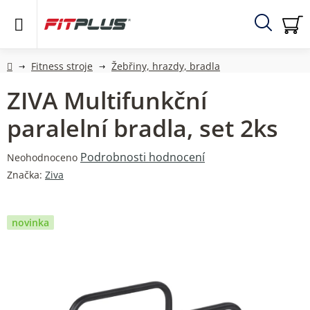
Přejít
na
obsah
Hledat
NÁ
KO
Domů
Fitness stroje
Žebřiny, hrazdy, bradla
ZIVA Multifunkční
paralelní bradla, set 2ks
Průměrné
Podrobnosti hodnocení
Neohodnoceno
hodnocení
Značka:
Ziva
produktu
je
0,0
novinka
z
5
hvězdiček.