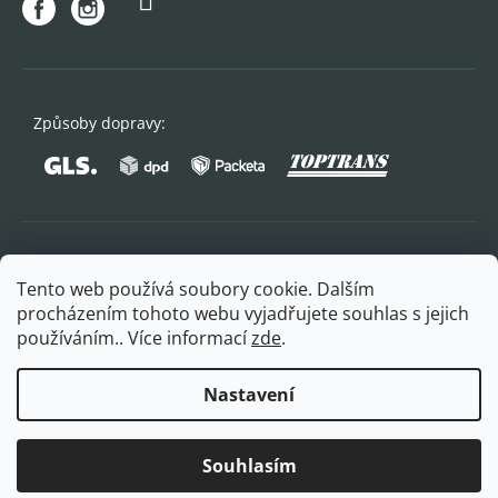
Způsoby dopravy:
Oblíbené způsoby platby:
Tento web používá soubory cookie. Dalším
procházením tohoto webu vyjadřujete souhlas s jejich
používáním.. Více informací
zde
.
Nastavení
Copyright 2026
FITPLUS
. Všechna práva vyhrazena.
Souhlasím
Vytvořil Shoptet Premium