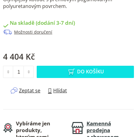
polyuretanovým povrchem.
Na skladě (dodání 3-7 dní)
Možnosti doručení
4 404 Kč
Měrná cena:
DO KOŠÍKU
Zeptat se
Hlídat
Vybíráme jen
Kamenná
produkty,
prodejna
kterým sami
a showroom