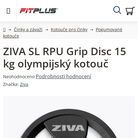
Přejít
na
obsah
Hledat
NÁ
KO
Domů
Činky a závaží
Kotouče pro činky
Pogumované
kotouče
ZIVA SL RPU Grip Disc 15
kg olympijský kotouč
Průměrné
Podrobnosti hodnocení
Neohodnoceno
hodnocení
Značka:
Ziva
produktu
je
0,0
z
5
hvězdiček.