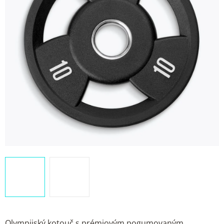
Olympijský kotouč s prémiovým pogumovaným