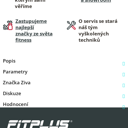
věříme
Zastupujeme
O servis se stará
najlepší
náš tým
značky ze světa
vyškolených
fitness
techniků
Popis
Parametry
Značka
Ziva
Diskuze
Hodnocení
Z
á