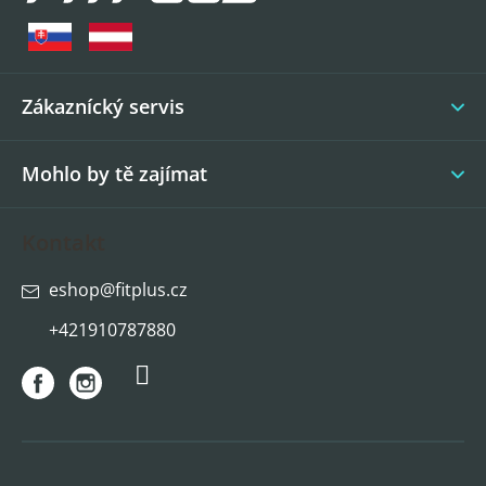
p
a
t
í
Zákaznícký servis
Mohlo by tě zajímat
Kontakt
eshop
@
fitplus.cz
+421910787880