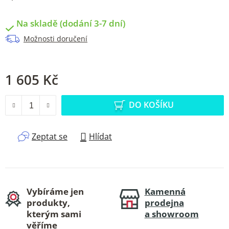
Na skladě (dodání 3-7 dní)
Možnosti doručení
1 605 Kč
Měrná cena:
DO KOŠÍKU
Zeptat se
Hlídat
Vybíráme jen
Kamenná
produkty,
prodejna
kterým sami
a showroom
věříme