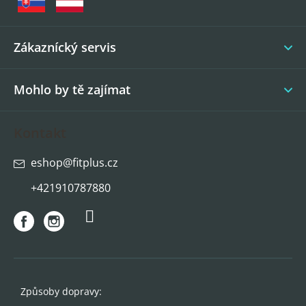
a
t
í
Zákaznícký servis
Mohlo by tě zajímat
Kontakt
eshop
@
fitplus.cz
+421910787880
Způsoby dopravy: