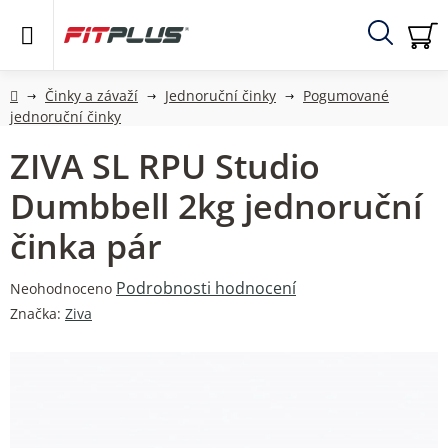
Přejít
na
obsah
Hledat
NÁ
KO
Domů
Činky a závaží
Jednoruční činky
Pogumované
jednoruční činky
ZIVA SL RPU Studio
Dumbbell 2kg jednoruční
činka pár
Průměrné
Podrobnosti hodnocení
Neohodnoceno
hodnocení
Značka:
Ziva
produktu
je
0,0
z
5
hvězdiček.