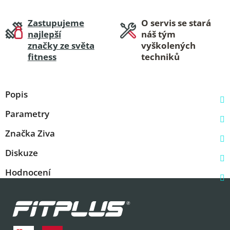
Zastupujeme
O servis se stará
najlepší
náš tým
značky ze světa
vyškolených
fitness
techniků
Popis
Parametry
Značka
Ziva
Diskuze
Hodnocení
Z
á
p