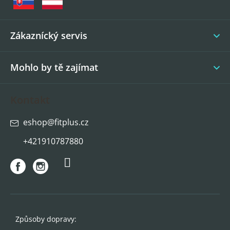
a
t
í
Zákaznícký servis
Mohlo by tě zajímat
Kontakt
eshop
@
fitplus.cz
+421910787880
Způsoby dopravy: