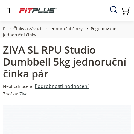
Přejít
na
obsah
Hledat
NÁ
KO
Domů
Činky a závaží
Jednoruční činky
Pogumované
jednoruční činky
ZIVA SL RPU Studio
Dumbbell 5kg jednoruční
činka pár
Průměrné
Podrobnosti hodnocení
Neohodnoceno
hodnocení
Značka:
Ziva
produktu
je
0,0
z
5
hvězdiček.