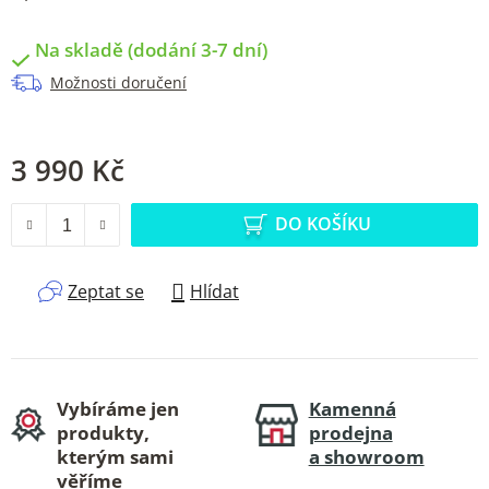
Na skladě (dodání 3-7 dní)
Možnosti doručení
3 990 Kč
Měrná cena:
DO KOŠÍKU
Zeptat se
Hlídat
Vybíráme jen
Kamenná
produkty,
prodejna
kterým sami
a showroom
věříme