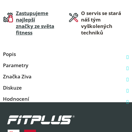
Zastupujeme
O servis se stará
najlepší
náš tým
značky ze světa
vyškolených
fitness
techniků
Popis
Parametry
Značka
Ziva
Diskuze
Hodnocení
Z
á
p