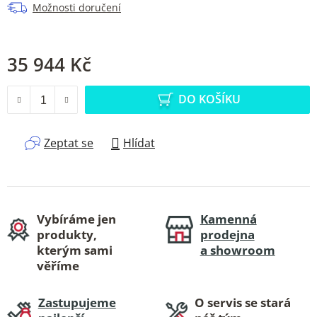
Možnosti doručení
35 944 Kč
Měrná cena:
DO KOŠÍKU
Zeptat se
Hlídat
Vybíráme jen
Kamenná
produkty,
prodejna
kterým sami
a showroom
věříme
Zastupujeme
O servis se stará