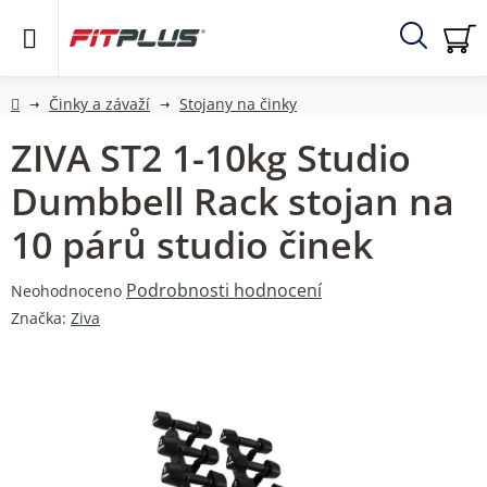
Přejít
na
obsah
Hledat
NÁ
KO
Domů
Činky a závaží
Stojany na činky
ZIVA ST2 1-10kg Studio
Dumbbell Rack stojan na
10 párů studio činek
Průměrné
Podrobnosti hodnocení
Neohodnoceno
hodnocení
Značka:
Ziva
produktu
je
0,0
z
5
hvězdiček.