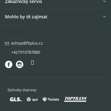
í
Zákaznícký servis
Mohlo by tě zajímat
Kontakt
eshop
@
fitplus.cz
+421910787880
Způsoby dopravy: