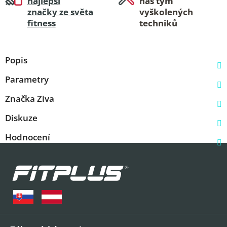
najlepší
náš tým
značky ze světa
vyškolených
fitness
techniků
Popis
Parametry
Značka
Ziva
Diskuze
Hodnocení
Z
á
p
a
t