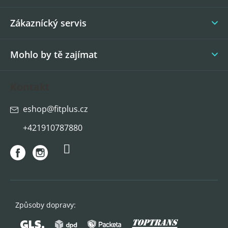
t
í
Zákaznícký servis
Mohlo by tě zajímat
Kontakt
eshop
@
fitplus.cz
+421910787880
Způsoby dopravy: