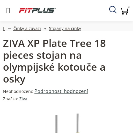
Přejít
na
obsah
Hledat
NÁ
KO
Domů
Činky a závaží
Stojany na činky
ZIVA XP Plate Tree 18
pieces stojan na
olympijské kotouče a
osky
Průměrné
Podrobnosti hodnocení
Neohodnoceno
hodnocení
Značka:
Ziva
produktu
je
0,0
z
5