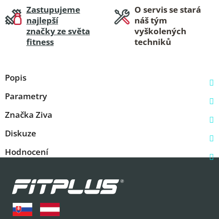
Zastupujeme
O servis se stará
najlepší
náš tým
značky ze světa
vyškolených
fitness
techniků
Popis
Parametry
Značka
Ziva
Diskuze
Hodnocení
Z
á
p
a